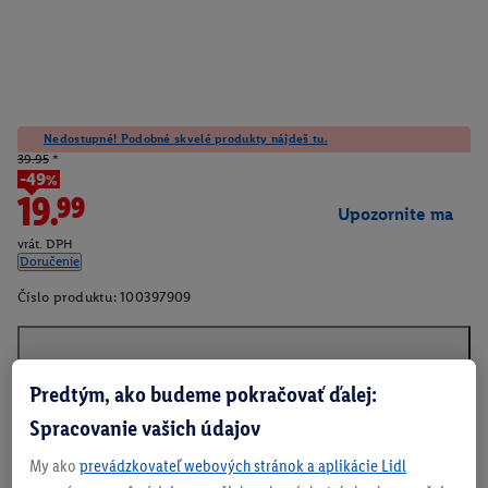
Nedostupné! Podobné skvelé produkty nájdeš tu.
39.95
*
-49%
19.99
Upozornite ma
vrát. DPH
Doručenie
Číslo produktu:
100397909
O produkte
Predtým, ako budeme pokračovať ďalej:
Spracovanie vašich údajov
My ako
prevádzkovateľ webových stránok a aplikácie Lidl