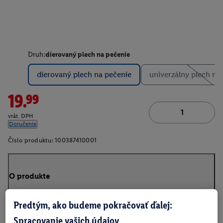
Druh:
dierovaný plech na pečenie
dierovaný plech na pečenie
univerzálny plech na
19.99
vrát. DPH
Doručenie
Číslo produktu:
100387410001
O produkte
Predtým, ako budeme pokračovať ďalej:
Spracovanie vašich údajov