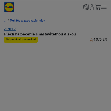
/
Pekáče a zapekacie misy
ZENKER
Plech na pečenie s nastaviteľnou dĺžkou
4.9/5
(37)
Odporúčané zákazníkmi
4.9 z 5 hviezd