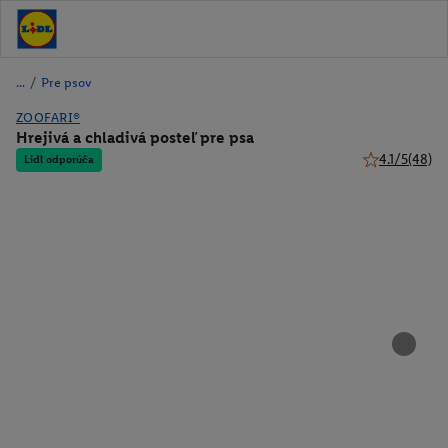
/
Pre psov
ZOOFARI®
Hrejivá a chladivá posteľ pre psa
4.1/5
(48)
Lidl odporúča
4.1 z 5 hviezd