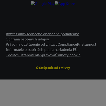
Kliknutím na možnosť "
Odmietnuť
" môžete povoliť iba používanie po
technológií. Kliknutím na "
Súhlasím
" vyjadríte súhlas so spracúvaním
vyššie uvedené účely. Ďalšie informácie vrátane informácií o dobe u
údajov a Vašom práve kedykoľvek odvolať súhlas s účinnosťou do bu
nájdete v našich
zásadách ochrany osobných údajov
.
Imprint nájdete 
Právne informácie
Impressum
Všeobecné obchodné podmienky
Ochrana osobných údajov
Právo na odstúpenie od zmluvy
Compliance
Prístupnosť
Informácie o batériách podľa nariadenia EÚ
Cookies ustanovenia
Spravovať súbory cookie
Odstúpenie od zmluvy