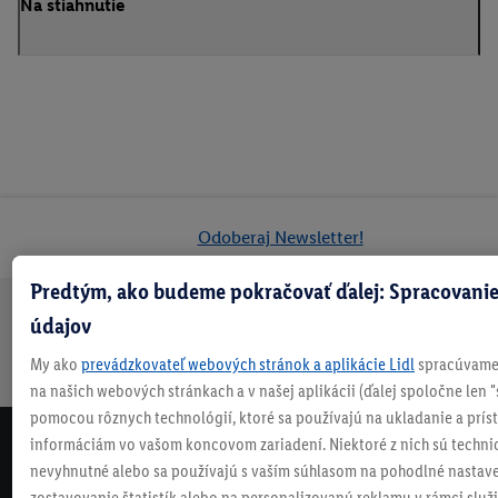
Na stiahnutie
Odoberaj Newsletter!
Predtým, ako budeme pokračovať ďalej: Spracovanie
údajov
Doprava
30 dní na
Vrátenie
Každý
Bezpečný nákup
zadarmo
vrátenie
zadarmo
týždeň
My ako
prevádzkovateľ webových stránok a aplikácie Lidl
spracúvame 
nad 70 €¹
niečo nové
na našich webových stránkach a v našej aplikácii (ďalej spoločne len "
pomocou rôznych technológií, ktoré sa používajú na ukladanie a prís
informáciám vo vašom koncovom zariadení. Niektoré z nich sú techni
NEWSLETTER
nevyhnutné alebo sa používajú s vaším súhlasom na pohodlné nastave
NEZMEŠKAJ NAŠE AKCIE!
zostavovanie štatistík alebo na personalizovanú reklamu v rámci služi