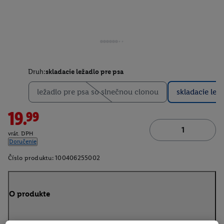
Druh:
skladacie ležadlo pre psa
ležadlo pre psa so slnečnou clonou
skladacie lež
19.99
vrát. DPH
Doručenie
Číslo produktu:
100406255002
O produkte