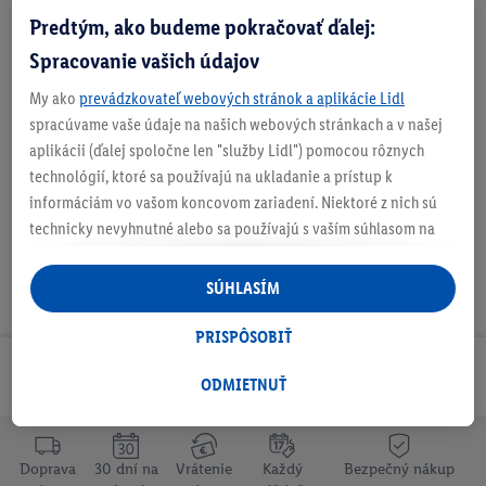
Predtým, ako budeme pokračovať ďalej:
Spracovanie vašich údajov
My ako
prevádzkovateľ webových stránok a aplikácie Lidl
spracúvame vaše údaje na našich webových stránkach a v našej
O
aplikácii (ďalej spoločne len "služby Lidl") pomocou rôznych
b
technológií, ktoré sa používajú na ukladanie a prístup k
j
informáciám vo vašom koncovom zariadení. Niektoré z nich sú
a
v
technicky nevyhnutné alebo sa používajú s vaším súhlasom na
t
pohodlné nastavenie, na zostavovanie štatistík alebo na
e
personalizovanú reklamu v rámci služieb Lidl aj mimo nich. Ak
SÚHLASÍM
v
ste účastníkom programu Lidl Plus, na tieto účely sa spracúvajú
š
aj údaje z vášho nákupného správania v obchode.
e
PRISPÔSOBIŤ
t
Ak tu udelíte svoj súhlas na účely personalizovanej reklamy a
Odoberaj Newsletter!
k
následne si vytvoríte účet Lidl Plus alebo sa prihlásite do svojho
ODMIETNUŤ
y
existujúceho účtu Lidl Plus, my a náš partner Criteo S.A. môžeme
p
tiež vytvoriť špeciálny online identifikátor z e-mailovej adresy,
r
ktorú tam uvediete, aby sme vás mohli rozpoznať v službách
o
Doprava
30 dní na
Vrátenie
Každý
Bezpečný nákup
d