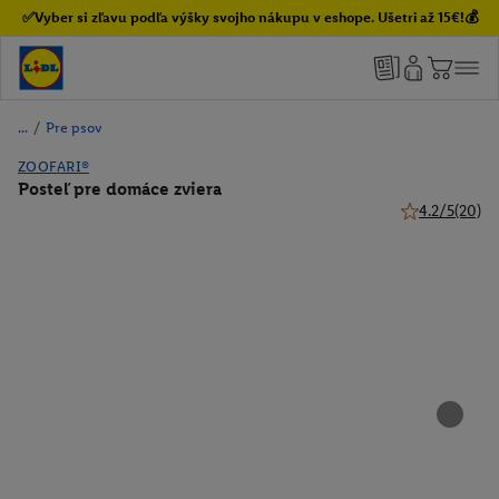
✅Vyber si zľavu podľa výšky svojho nákupu v eshope. Ušetri až 15€!💰
/
Pre psov
ZOOFARI®
Posteľ pre domáce zviera
4.2/5
(20)
4.2 z 5 hviezd