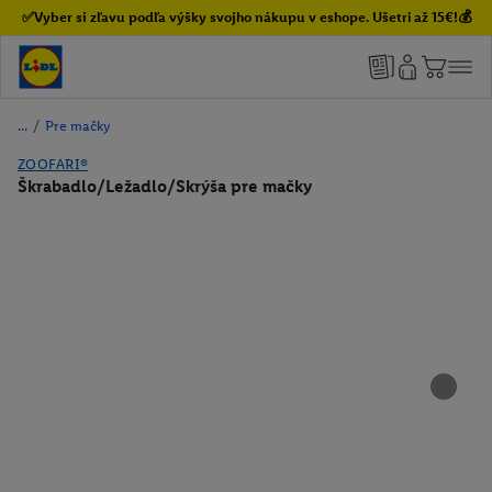
✅Vyber si zľavu podľa výšky svojho nákupu v eshope. Ušetri až 15€!💰
/
Pre mačky
ZOOFARI®
Škrabadlo/Ležadlo/Skrýša pre mačky