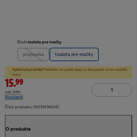
Druh:
toaleta pre mačky
prepravka
toaleta pre mačky
Oplatí sa byť rýchly!
Vzhľadom na vysoký dopyt je dostupných už len niekoľko
kusov.
15.99
vrát. DPH
Doručenie
Číslo produktu:
100391742001
O produkte