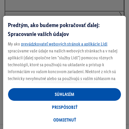
Na stiahnutie
Predtým, ako budeme pokračovať ďalej:
Spracovanie vašich údajov
My ako
prevádzkovateľ webových stránok a aplikácie Lidl
spracúvame vaše údaje na našich webových stránkach a v našej
aplikácii (ďalej spoločne len "služby Lidl") pomocou rôznych
technológií, ktoré sa používajú na ukladanie a prístup k
informáciám vo vašom koncovom zariadení. Niektoré z nich sú
O
b
technicky nevyhnutné alebo sa používajú s vaším súhlasom na
j
pohodlné nastavenie, na zostavovanie štatistík alebo na
a
personalizovanú reklamu v rámci služieb Lidl aj mimo nich. Ak
SÚHLASÍM
v
ste účastníkom programu Lidl Plus, na tieto účely sa spracúvajú
t
aj údaje z vášho nákupného správania v obchode.
e
PRISPÔSOBIŤ
v
Ak tu udelíte svoj súhlas na účely personalizovanej reklamy a
š
následne si vytvoríte účet Lidl Plus alebo sa prihlásite do svojho
ODMIETNUŤ
e
existujúceho účtu Lidl Plus, my a náš partner Criteo S.A. môžeme