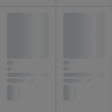
do budúcnosti nájdete v našich
zásadách ochrany osobných
údajov
.
Imprint nájdete tu.