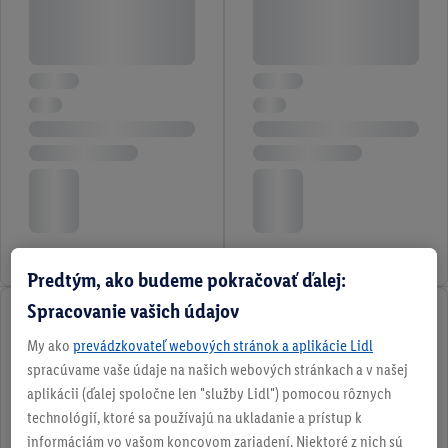
Predtým, ako budeme pokračovať ďalej:
Spracovanie vašich údajov
My ako
prevádzkovateľ webových stránok a aplikácie Lidl
spracúvame vaše údaje na našich webových stránkach a v našej
aplikácii (ďalej spoločne len "služby Lidl") pomocou rôznych
technológií, ktoré sa používajú na ukladanie a prístup k
informáciám vo vašom koncovom zariadení. Niektoré z nich sú