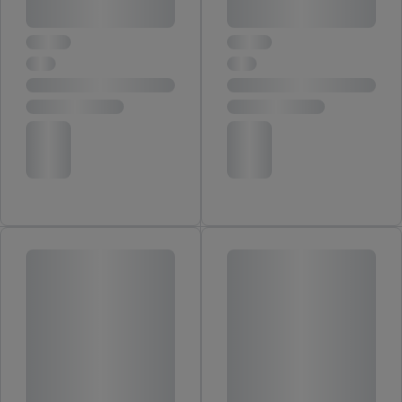
rôznych zariadeniach a v rôznych službách spoločnosti Lidl ak
vám možno priradiť niekoľko koncových zariadení alebo
používanie viacerých služieb spoločnosti Lidl, pomocou vašej
hashovanej e-mailovej adresy a prípadne ďalších
identifikátorov/identifikátorov, ktoré má spoločnosť Criteo SA k
dispozícii.
V časti "
Prispôsobiť
" môžete povoliť jednotlivé účely a nájsť
ďalšie informácie o podmienkach spracúvania osobných
údajov.
Kliknutím na možnosť "
Odmietnuť
" môžete povoliť iba
používanie potrebných technológií. Kliknutím na "
Súhlasím
"
vyjadríte súhlas so spracúvaním na všetky vyššie uvedené účely.
Ďalšie informácie vrátane informácií o dobe uchovávania
údajov a Vašom práve kedykoľvek odvolať súhlas s účinnosťou
do budúcnosti nájdete v našich
zásadách ochrany osobných
údajov
.
Imprint nájdete tu.