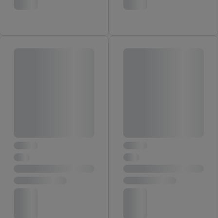
údajov a Vašom práve kedykoľvek odvolať súhlas s účinnosťou
do budúcnosti nájdete v našich
zásadách ochrany osobných
údajov
.
Imprint nájdete tu.