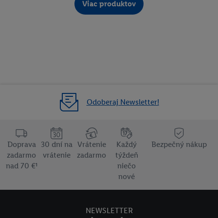
Viac produktov
Odoberaj Newsletter!
Doprava
30 dní na
Vrátenie
Každý
Bezpečný nákup
zadarmo
vrátenie
zadarmo
týždeň
nad 70 €¹
niečo
nové
NEWSLETTER