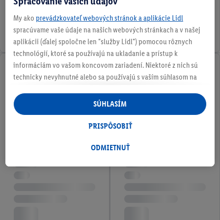
Spracovanie vašich údajov
My ako
prevádzkovateľ webových stránok a aplikácie Lidl
spracúvame vaše údaje na našich webových stránkach a v našej
aplikácii (ďalej spoločne len "služby Lidl") pomocou rôznych
technológií, ktoré sa používajú na ukladanie a prístup k
informáciám vo vašom koncovom zariadení. Niektoré z nich sú
technicky nevyhnutné alebo sa používajú s vaším súhlasom na
pohodlné nastavenie, na zostavovanie štatistík alebo na
personalizovanú reklamu v rámci služieb Lidl aj mimo nich. Ak
SÚHLASÍM
ste účastníkom programu Lidl Plus, na tieto účely sa spracúvajú
aj údaje z vášho nákupného správania v obchode.
PRISPÔSOBIŤ
Ak tu udelíte svoj súhlas na účely personalizovanej reklamy a
následne si vytvoríte účet Lidl Plus alebo sa prihlásite do svojho
ODMIETNUŤ
existujúceho účtu Lidl Plus, my a náš partner Criteo S.A. môžeme
tiež vytvoriť špeciálny online identifikátor z e-mailovej adresy,
ktorú tam uvediete, aby sme vás mohli rozpoznať v službách
prevádzkovaných tretími stranami a zobrazovať vám
personalizovanú reklamu. Na tento účel môže byť vaša
zaheslovaná e-mailová adresa zlúčená aj s inými identifikátormi