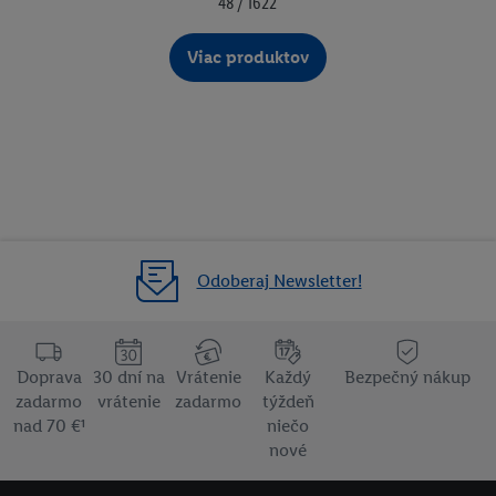
48 / 1622
Viac produktov
Odoberaj Newsletter!
Doprava
30 dní na
Vrátenie
Každý
Bezpečný nákup
zadarmo
vrátenie
zadarmo
týždeň
nad 70 €¹
niečo
nové