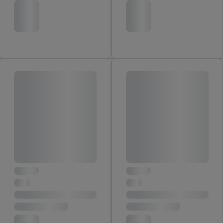
Ďalšie informácie vrátane informácií o dobe uchovávania
údajov a Vašom práve kedykoľvek odvolať súhlas s účinnosťou
do budúcnosti nájdete v našich
zásadách ochrany osobných
údajov
.
Imprint nájdete tu.