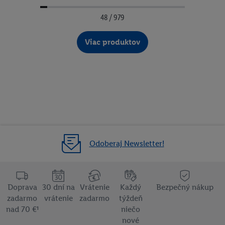
48 / 979
Viac produktov
Odoberaj Newsletter!
Doprava
30 dní na
Vrátenie
Každý
Bezpečný nákup
zadarmo
vrátenie
zadarmo
týždeň
nad 70 €¹
niečo
nové