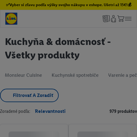
✅Vyber si zľavu podľa výšky svojho nákupu v eshope. Ušetri až 15€!💰
Kuchyňa & domácnosť -
Všetky produkty
Monsieur Cuisine
Kuchynské spotrebiče
Varenie a pe
Filtrovať A Zoradiť
Zoradené podľa:
Relevantnosti
979 produktov