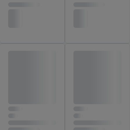
Ďalšie informácie vrátane informácií o dobe uchovávania
údajov a Vašom práve kedykoľvek odvolať súhlas s účinnosťou
do budúcnosti nájdete v našich
zásadách ochrany osobných
údajov
.
Imprint nájdete tu.