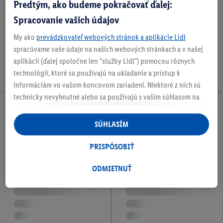
Predtým, ako budeme pokračovať ďalej:
Spracovanie vašich údajov
My ako
prevádzkovateľ webových stránok a aplikácie Lidl
spracúvame vaše údaje na našich webových stránkach a v našej
aplikácii (ďalej spoločne len "služby Lidl") pomocou rôznych
technológií, ktoré sa používajú na ukladanie a prístup k
informáciám vo vašom koncovom zariadení. Niektoré z nich sú
technicky nevyhnutné alebo sa používajú s vaším súhlasom na
pohodlné nastavenie, na zostavovanie štatistík alebo na
personalizovanú reklamu v rámci služieb Lidl aj mimo nich. Ak
SÚHLASÍM
ste účastníkom programu Lidl Plus, na tieto účely sa spracúvajú
aj údaje z vášho nákupného správania v obchode.
PRISPÔSOBIŤ
Ak tu udelíte svoj súhlas na účely personalizovanej reklamy a
následne si vytvoríte účet Lidl Plus alebo sa prihlásite do svojho
ODMIETNUŤ
existujúceho účtu Lidl Plus, my a náš partner Criteo S.A. môžeme
tiež vytvoriť špeciálny online identifikátor z e-mailovej adresy,
ktorú tam uvediete, aby sme vás mohli rozpoznať v službách
prevádzkovaných tretími stranami a zobrazovať vám