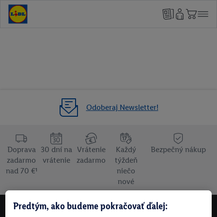
Odoberaj Newsletter!
Doprava
30 dní na
Vrátenie
Každý
Bezpečný nákup
zadarmo
vrátenie
zadarmo
týždeň
nad 70 €¹
niečo
nové
Predtým, ako budeme pokračovať ďalej:
NEWSLETTER