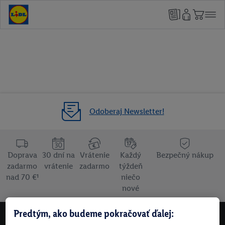
Odoberaj Newsletter!
Doprava
30 dní na
Vrátenie
Každý
Bezpečný nákup
zadarmo
vrátenie
zadarmo
týždeň
nad 70 €¹
niečo
nové
Predtým, ako budeme pokračovať ďalej:
NEWSLETTER