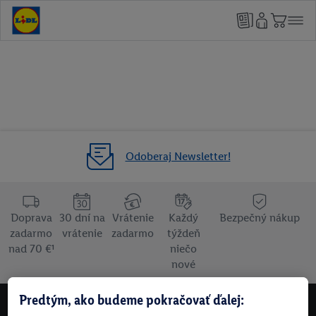
Odoberaj Newsletter!
Doprava
30 dní na
Vrátenie
Každý
Bezpečný nákup
zadarmo
vrátenie
zadarmo
týždeň
nad 70 €¹
niečo
nové
Predtým, ako budeme pokračovať ďalej:
NEWSLETTER