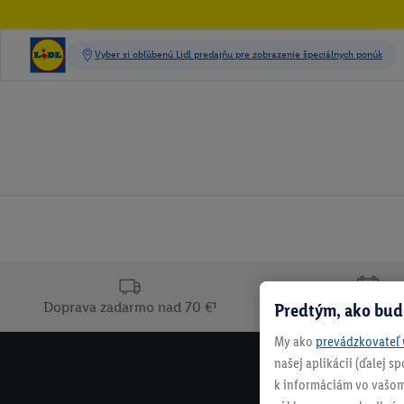
Doprava zadarmo nad 70 €¹
Predtým, ako bud
30 dní na vrát
My ako
prevádzkovateľ 
našej aplikácii (ďalej 
k informáciám vo vašom