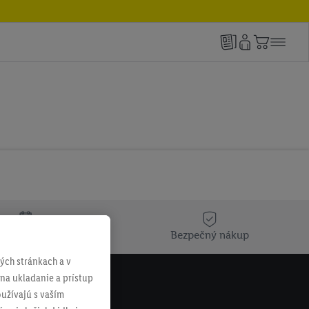
týždeň niečo nové
Bezpečný nákup
ch stránkach a v
 na ukladanie a prístup
užívajú s vaším