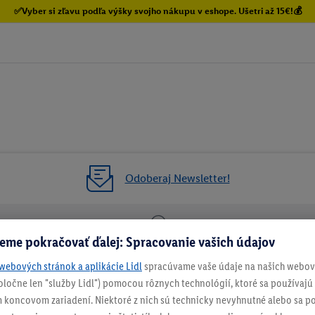
✅Vyber si zľavu podľa výšky svojho nákupu v eshope. Ušetri až 15€!💰
Odoberaj Newsletter!
eme pokračovať ďalej: Spracovanie vašich údajov
enie
Vrátenie zadarmo
Každý 
webových stránok a aplikácie Lidl
spracúvame vaše údaje na našich webový
spoločne len "služby Lidl") pomocou rôznych technológií, ktoré sa používajú
NEWSLETTER
 koncovom zariadení. Niektoré z nich sú technicky nevyhnutné alebo sa po
NEZMEŠKAJ NAŠE AKCIE!