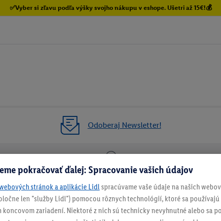
✅Vyber si zľavu podľa výšky svojho nákupu v eshope. Ušetri až 15€!💰
Odoberaj Newsletter!
eme pokračovať ďalej: Spracovanie vašich údajov
enie
Vrátenie zadarmo
Každý 
webových stránok a aplikácie Lidl
spracúvame vaše údaje na našich webový
spoločne len "služby Lidl") pomocou rôznych technológií, ktoré sa používajú
NEWSLETTER
 koncovom zariadení. Niektoré z nich sú technicky nevyhnutné alebo sa po
NEZMEŠKAJ NAŠE AKCIE!