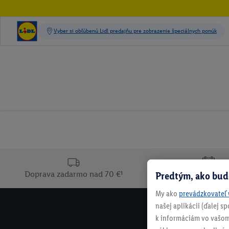
Doprava zadarmo nad 70 €¹
Predtým, ako bud
30 dní na vrát
My ako
prevádzkovateľ 
našej aplikácii (ďalej 
k informáciám vo vašom