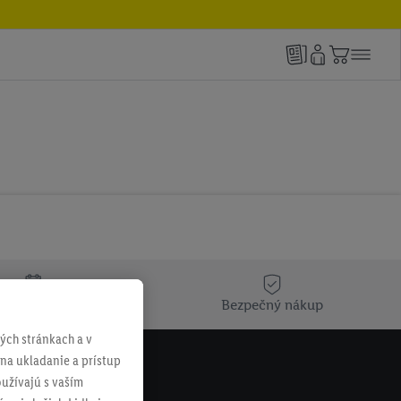
týždeň niečo nové
Bezpečný nákup
ch stránkach a v
 na ukladanie a prístup
užívajú s vaším