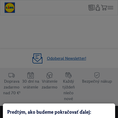
Odoberaj Newsletter!
Doprava
30 dní na
Vrátenie
Každý
Bezpečný nákup
zadarmo
vrátenie
zadarmo
týždeň
nad 70 €¹
niečo
nové
Predtým, ako budeme pokračovať ďalej:
NEWSLETTER