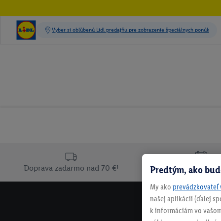
Doprava zadarmo nad 70 €¹
Predtým, ako bud
30 dní na vrát
My ako
prevádzkovateľ 
našej aplikácii (ďalej 
k informáciám vo vašom