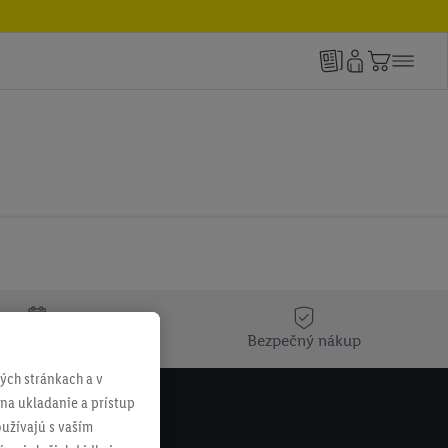
týždeň niečo nové
Bezpečný nákup
ch stránkach a v
 na ukladanie a prístup
užívajú s vaším