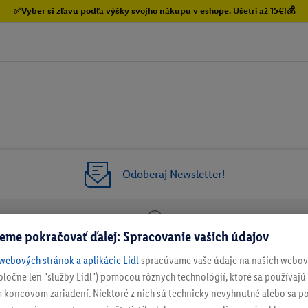
✅Vyber si zľavu podľa výšky svojho nákupu v eshope. Ušetri až 15€!💰
Odoberaj Newsletter!
eme pokračovať ďalej: Spracovanie vašich údajov
enie
Vrátenie zadarmo
Každý 
webových stránok a aplikácie Lidl
spracúvame vaše údaje na našich webový
spoločne len "služby Lidl") pomocou rôznych technológií, ktoré sa používajú
NEWSLETTER
 koncovom zariadení. Niektoré z nich sú technicky nevyhnutné alebo sa po
NEZMEŠKAJ NAŠE AKCIE!