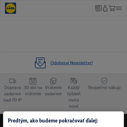
Odoberaj Newsletter!
Doprava
30 dní na
Vrátenie
Každý
Bezpečný nákup
zadarmo
vrátenie
zadarmo
týždeň
nad 70 €¹
niečo
nové
Predtým, ako budeme pokračovať ďalej:
NEWSLETTER