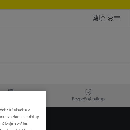
týždeň niečo nové
Bezpečný nákup
ch stránkach a v
 na ukladanie a prístup
užívajú s vaším