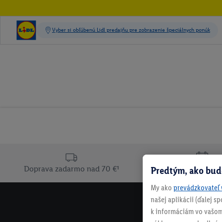
Doprava zadarmo nad 70 €¹
Predtým, ako bud
30 dní na vrát
My ako
prevádzkovateľ 
našej aplikácii (ďalej 
k informáciám vo vašom