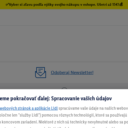
✅Vyber si zľavu podľa výšky svojho nákupu v eshope. Ušetri až 15€!💰
Odoberaj Newsletter!
eme pokračovať ďalej: Spracovanie vašich údajov
enie
Vrátenie zadarmo
Každý 
webových stránok a aplikácie Lidl
spracúvame vaše údaje na našich webový
spoločne len "služby Lidl") pomocou rôznych technológií, ktoré sa používajú
NEWSLETTER
 koncovom zariadení. Niektoré z nich sú technicky nevyhnutné alebo sa po
NEZMEŠKAJ NAŠE AKCIE!