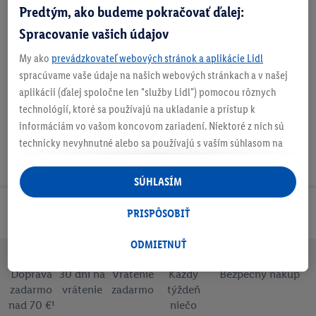
Predtým, ako budeme pokračovať ďalej:
Spracovanie vašich údajov
My ako
prevádzkovateľ webových stránok a aplikácie Lidl
Nastaviť ako obľúbenú
spracúvame vaše údaje na našich webových stránkach a v našej
aplikácii (ďalej spoločne len "služby Lidl") pomocou rôznych
technológií, ktoré sa používajú na ukladanie a prístup k
informáciám vo vašom koncovom zariadení. Niektoré z nich sú
technicky nevyhnutné alebo sa používajú s vaším súhlasom na
pohodlné nastavenie, na zostavovanie štatistík alebo na
personalizovanú reklamu v rámci služieb Lidl aj mimo nich. Ak
SÚHLASÍM
ste účastníkom programu Lidl Plus, na tieto účely sa spracúvajú
aj údaje z vášho nákupného správania v obchode.
Odoberaj Newsletter!
PRISPÔSOBIŤ
Ak tu udelíte svoj súhlas na účely personalizovanej reklamy a
následne si vytvoríte účet Lidl Plus alebo sa prihlásite do svojho
ODMIETNUŤ
existujúceho účtu Lidl Plus, my a náš partner Criteo S.A. môžeme
Doprava
30 dní na
Vrátenie
Každý
Bezpečný nákup
tiež vytvoriť špeciálny online identifikátor z e-mailovej adresy,
zadarmo
vrátenie
zadarmo
týždeň
ktorú tam uvediete, aby sme vás mohli rozpoznať v službách
nad 70 €¹
niečo
prevádzkovaných tretími stranami a zobrazovať vám