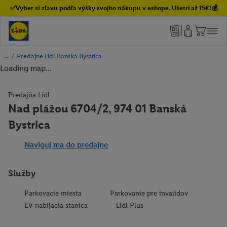
✅Vyber si zľavu podľa výšky svojho nákupu v eshope. Ušetri až 15€!💰
/
Predajne Lidl Banská Bystrica
Loading map...
Predajňa Lidl
Nad plážou 6704/2, 974 01 Banská
Bystrica
Naviguj ma do predajne
Služby
Parkovacie miesta
Parkovanie pre invalidov
EV nabíjacia stanica
Lidl Plus