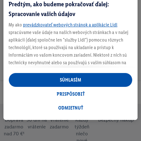
Predtým, ako budeme pokračovať ďalej:
Spracovanie vašich údajov
My ako
prevádzkovateľ webových stránok a aplikácie Lidl
Nastaviť ako obľúbenú
spracúvame vaše údaje na našich webových stránkach a v našej
aplikácii (ďalej spoločne len "služby Lidl") pomocou rôznych
technológií, ktoré sa používajú na ukladanie a prístup k
informáciám vo vašom koncovom zariadení. Niektoré z nich sú
technicky nevyhnutné alebo sa používajú s vaším súhlasom na
pohodlné nastavenie, na zostavovanie štatistík alebo na
personalizovanú reklamu v rámci služieb Lidl aj mimo nich. Ak
SÚHLASÍM
ste účastníkom programu Lidl Plus, na tieto účely sa spracúvajú
Odoberaj Newsletter!
aj údaje z vášho nákupného správania v obchode.
PRISPÔSOBIŤ
Ak tu udelíte svoj súhlas na účely personalizovanej reklamy a
následne si vytvoríte účet Lidl Plus alebo sa prihlásite do svojho
ODMIETNUŤ
existujúceho účtu Lidl Plus, my a náš partner Criteo S.A. môžeme
Doprava
30 dní na
Vrátenie
Každý
Bezpečný nákup
tiež vytvoriť špeciálny online identifikátor z e-mailovej adresy,
zadarmo
vrátenie
zadarmo
týždeň
ktorú tam uvediete, aby sme vás mohli rozpoznať v službách
nad 70 €¹
niečo
prevádzkovaných tretími stranami a zobrazovať vám
nové