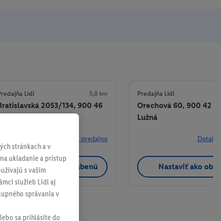
redajňa Lidl
5,8 km
Predajňa Lidl
Bratislavská 2053/134, 900 46
Orechová 60, 900 42 D
Most pri Bratislave
Lužná
+ 4
Detaily predajne
Detaily
ch stránkach a v
 na ukladanie a prístup
Nastaviť ako obľúbenú
Nastaviť ako obľ
užívajú s vaším
mci služieb Lidl aj
ákupného správania v
lebo sa prihlásite do