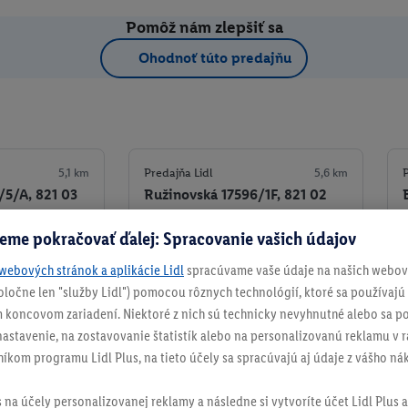
Pomôž nám zlepšiť sa
Ohodnoť túto predajňu
5,1 km
Predajňa Lidl
5,6 km
P
/5/A, 821 03
Ružinovská 17596/1F, 821 02
Bratislava
eme pokračovať ďalej: Spracovanie vašich údajov
+ 4
Detaily predajne
Detaily predajne
webových stránok a aplikácie Lidl
spracúvame vaše údaje na našich webový
spoločne len "služby Lidl") pomocou rôznych technológií, ktoré sa používajú
ko obľúbenú
Nastaviť ako obľúbenú
 koncovom zariadení. Niektoré z nich sú technicky nevyhnutné alebo sa po
stavenie, na zostavovanie štatistík alebo na personalizovanú reklamu v rá
níkom programu Lidl Plus, na tieto účely sa spracúvajú aj údaje z vášho n
s na účely personalizovanej reklamy a následne si vytvoríte účet Lidl Plus a