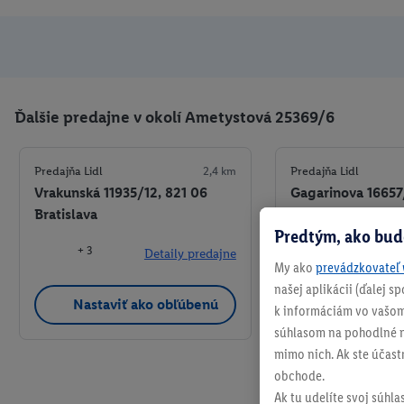
Ďalšie predajne v okolí Ametystová 25369/6
Predajňa Lidl
2,4 km
Predajňa Lidl
Vrakunská 11935/12, 821 06
Gagarinova 16657
Bratislava
Bratislava
Predtým, ako bud
+ 3
+ 2
Detaily predajne
My ako
prevádzkovateľ 
našej aplikácii (ďalej 
Nastaviť ako obľúbenú
Nastaviť a
k informáciám vo vašom
súhlasom na pohodlné na
mimo nich. Ak ste účast
obchode.
Ak tu udelíte svoj súhla