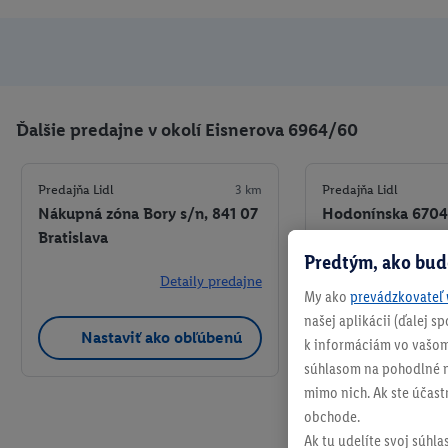
Ďalšie predajne v okolí Eisnerova 6964/60
Predajňa Lidl
3 km
Predajňa Lidl
Nákupná zóna Bory s/n, 841 07
Hodonínska 6704,
Bratislava
Bratislava
Predtým, ako bud
+ 2
Detaily predajne
My ako
prevádzkovateľ 
našej aplikácii (ďalej 
Nastaviť ako obľúbenú
Nastaviť a
k informáciám vo vašom
súhlasom na pohodlné na
mimo nich. Ak ste účast
obchode.
Ak tu udelíte svoj súhla