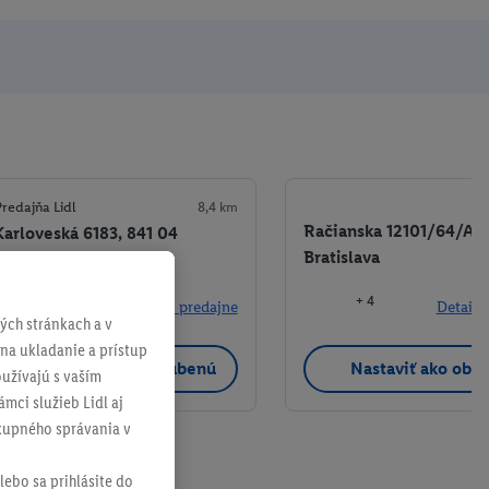
redajňa Lidl
8,4 km
Račianska 12101/64/A, 
Karloveská 6183, 841 04
Bratislava
Bratislava
+ 4
+ 3
Detaily predajne
Detaily
ch stránkach a v
 na ukladanie a prístup
Nastaviť ako obľúbenú
Nastaviť ako obľ
užívajú s vaším
mci služieb Lidl aj
ákupného správania v
lebo sa prihlásite do