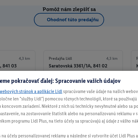
Pomôž nám zlepšiť sa
Ohodnoť túto predajňu
4,3 km
Predajňa Lidl
4,3 km
P
 841 03
Saratovská 3361/1A, 841 02
Bratislava
eme pokračovať ďalej: Spracovanie vašich údajov
+ 2
Detaily predajne
Detaily predajne
webových stránok a aplikácie Lidl
spracúvame vaše údaje na našich webový
spoločne len "služby Lidl") pomocou rôznych technológií, ktoré sa používajú
ko obľúbenú
Nastaviť ako obľúbenú
 koncovom zariadení. Niektoré z nich sú technicky nevyhnutné alebo sa po
stavenie, na zostavovanie štatistík alebo na personalizovanú reklamu v rá
níkom programu Lidl Plus, na tieto účely sa spracúvajú aj údaje z vášho n
s na účely personalizovanej reklamy a následne si vytvoríte účet Lidl Plus a