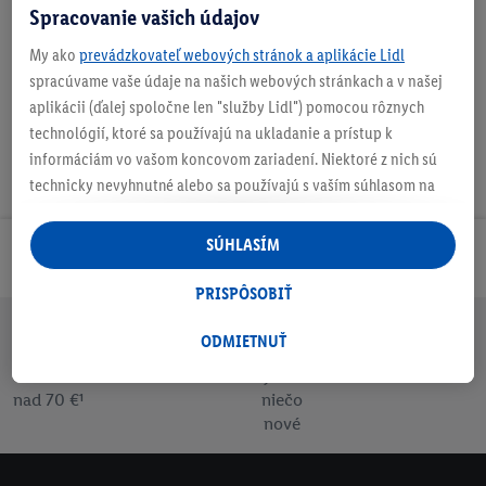
Spracovanie vašich údajov
Nastaviť ako obľúbenú
My ako
prevádzkovateľ webových stránok a aplikácie Lidl
spracúvame vaše údaje na našich webových stránkach a v našej
aplikácii (ďalej spoločne len "služby Lidl") pomocou rôznych
technológií, ktoré sa používajú na ukladanie a prístup k
informáciám vo vašom koncovom zariadení. Niektoré z nich sú
technicky nevyhnutné alebo sa používajú s vaším súhlasom na
pohodlné nastavenie, na zostavovanie štatistík alebo na
personalizovanú reklamu v rámci služieb Lidl aj mimo nich. Ak
SÚHLASÍM
Odoberaj Newsletter!
ste účastníkom programu Lidl Plus, na tieto účely sa spracúvajú
aj údaje z vášho nákupného správania v obchode.
PRISPÔSOBIŤ
Ak tu udelíte svoj súhlas na účely personalizovanej reklamy a
následne si vytvoríte účet Lidl Plus alebo sa prihlásite do svojho
ODMIETNUŤ
Doprava
30 dní na
Vrátenie
Každý
Bezpečný nákup
existujúceho účtu Lidl Plus, my a náš partner Criteo S.A. môžeme
zadarmo
vrátenie
zadarmo
týždeň
tiež vytvoriť špeciálny online identifikátor z e-mailovej adresy,
nad 70 €¹
niečo
ktorú tam uvediete, aby sme vás mohli rozpoznať v službách
nové
prevádzkovaných tretími stranami a zobrazovať vám
personalizovanú reklamu. Na tento účel môže byť vaša