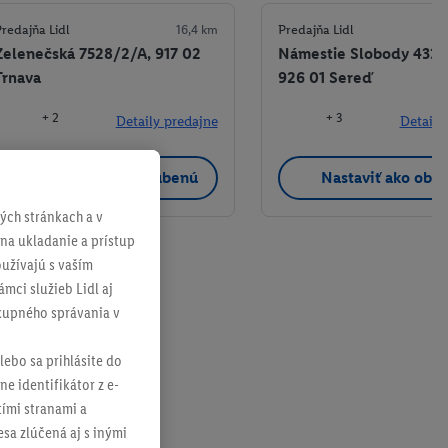
redajňa Lidl
16,4 km
Predajňa Lidl
Zelenečská 7528/2/A, 917 02
Námestie Slobody 4333
Trnava
926 01 Sereď
+ 2
+ 3
Detaily predajne
Detaily
Nastaviť ako obľúbenú
Nastaviť ako obľ
ch stránkach a v
 na ukladanie a prístup
užívajú s vaším
mci služieb Lidl aj
ákupného správania v
lebo sa prihlásite do
ne identifikátor z e-
tími stranami a
sa zlúčená aj s inými