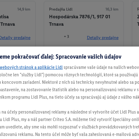
14,9 km
Predajňa Lidl
16,3 km
P
tisa
Hospodárska 7876/1, 917 01
 Trnava
Trnava
+ 3
Detaily predajne
Detaily predajne
ko obľúbenú
Nastaviť ako obľúbenú
eme pokračovať ďalej: Spracovanie vašich údajov
webových stránok a aplikácie Lidl
spracúvame vaše údaje na našich webový
spoločne len "služby Lidl") pomocou rôznych technológií, ktoré sa používajú
 koncovom zariadení. Niektoré z nich sú technicky nevyhnutné alebo sa po
stavenie, na zostavovanie štatistík alebo na personalizovanú reklamu v rá
Nastaviť ako obľúbenú
níkom programu Lidl Plus, na tieto účely sa spracúvajú aj údaje z vášho n
s na účely personalizovanej reklamy a následne si vytvoríte účet Lidl Plus a
 Lidl Plus, my a náš partner Criteo S.A. môžeme tiež vytvoriť špeciálny onli
tam uvediete, aby sme vás mohli rozpoznať v službách prevádzkovaných tre
izovanú reklamu. Na tento účel môže byť vaša zaheslovaná e-mailová adre