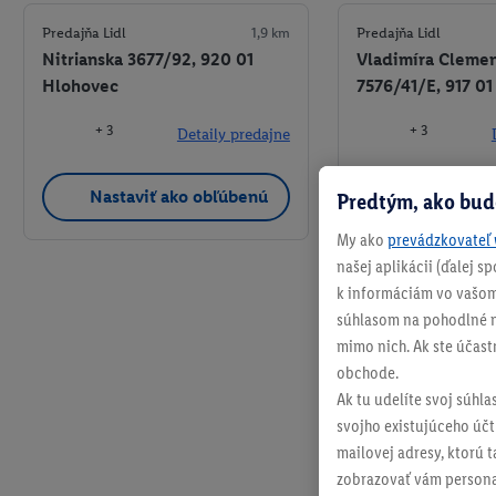
Predajňa Lidl
1,9 km
Predajňa Lidl
Nitrianska 3677/92, 920 01
Vladimíra Clemen
Hlohovec
7576/41/E, 917 01
+ 3
+ 3
Detaily predajne
Nastaviť ako obľúbenú
Nastaviť a
Predtým, ako bud
My ako
prevádzkovateľ 
našej aplikácii (ďalej 
k informáciám vo vašom
súhlasom na pohodlné na
mimo nich. Ak ste účast
obchode.
Ak tu udelíte svoj súhla
svojho existujúceho účtu
mailovej adresy, ktorú 
zobrazovať vám personal