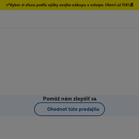
✅Vyber si zľavu podľa výšky svojho nákupu v eshope. Ušetri až 15€!💰
Pomôž nám zlepšiť sa
Ohodnoť túto predajňu