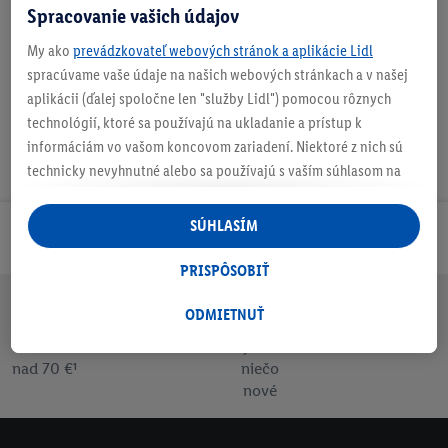
Spracovanie vašich údajov
Nastaviť ako obľúbenú
My ako
prevádzkovateľ webových stránok a aplikácie Lidl
spracúvame vaše údaje na našich webových stránkach a v našej
aplikácii (ďalej spoločne len "služby Lidl") pomocou rôznych
technológií, ktoré sa používajú na ukladanie a prístup k
informáciám vo vašom koncovom zariadení. Niektoré z nich sú
technicky nevyhnutné alebo sa používajú s vaším súhlasom na
pohodlné nastavenie, na zostavovanie štatistík alebo na
personalizovanú reklamu v rámci služieb Lidl aj mimo nich. Ak
SÚHLASÍM
Odoberaj Newsletter!
ste účastníkom programu Lidl Plus, na tieto účely sa spracúvajú
aj údaje z vášho nákupného správania v obchode.
PRISPÔSOBIŤ
Ak tu udelíte svoj súhlas na účely personalizovanej reklamy a
následne si vytvoríte účet Lidl Plus alebo sa prihlásite do svojho
ODMIETNUŤ
Doprava
30 dní na
Vrátenie
Každý
Bezpečný nákup
existujúceho účtu Lidl Plus, my a náš partner Criteo S.A. môžeme
zadarmo
vrátenie
zadarmo
týždeň
tiež vytvoriť špeciálny online identifikátor z e-mailovej adresy,
nad 70 €¹
niečo
ktorú tam uvediete, aby sme vás mohli rozpoznať v službách
nové
prevádzkovaných tretími stranami a zobrazovať vám
personalizovanú reklamu. Na tento účel môže byť vaša