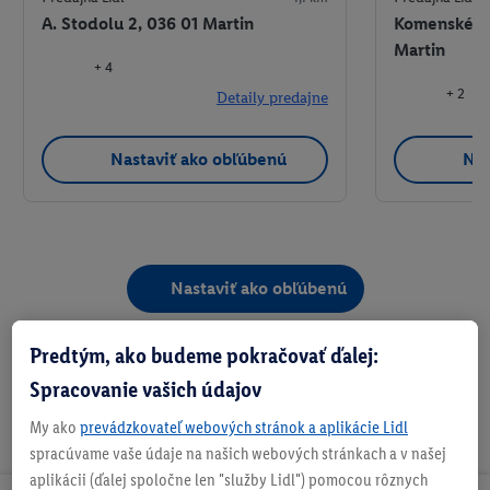
A. Stodolu 2, 036 01 Martin
Komenského
Martin
+ 4
+ 2
Detaily predajne
Nastaviť ako obľúbenú
Nas
Nastaviť ako obľúbenú
Predtým, ako budeme pokračovať ďalej:
Spracovanie vašich údajov
My ako
prevádzkovateľ webových stránok a aplikácie Lidl
spracúvame vaše údaje na našich webových stránkach a v našej
aplikácii (ďalej spoločne len "služby Lidl") pomocou rôznych