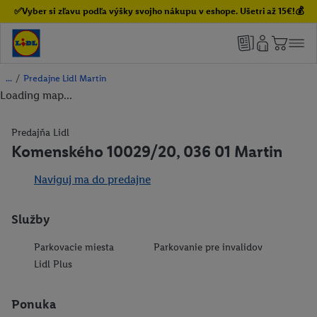
✅Vyber si zľavu podľa výšky svojho nákupu v eshope. Ušetri až 15€!💰
/
Predajne Lidl Martin
Loading map...
Predajňa Lidl
Komenského 10029/20, 036 01 Martin
Naviguj ma do predajne
Služby
Parkovacie miesta
Parkovanie pre invalidov
Lidl Plus
Ponuka