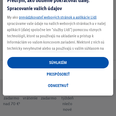
Predtým, ako budeme pokračovať ďalej:
Spracovanie vašich údajov
Nastaviť ako obľúbenú
My ako
prevádzkovateľ webových stránok a aplikácie Lidl
spracúvame vaše údaje na našich webových stránkach a v našej
aplikácii (ďalej spoločne len "služby Lidl") pomocou rôznych
technológií, ktoré sa používajú na ukladanie a prístup k
informáciám vo vašom koncovom zariadení. Niektoré z nich sú
technicky nevyhnutné alebo sa používajú s vaším súhlasom na
pohodlné nastavenie, na zostavovanie štatistík alebo na
personalizovanú reklamu v rámci služieb Lidl aj mimo nich. Ak
SÚHLASÍM
ste účastníkom programu Lidl Plus, na tieto účely sa spracúvajú
Odoberaj Newsletter!
aj údaje z vášho nákupného správania v obchode.
PRISPÔSOBIŤ
Ak tu udelíte svoj súhlas na účely personalizovanej reklamy a
následne si vytvoríte účet Lidl Plus alebo sa prihlásite do svojho
ODMIETNUŤ
existujúceho účtu Lidl Plus, my a náš partner Criteo S.A. môžeme
Doprava
30 dní na
Vrátenie
Každý
Bezpečný nákup
tiež vytvoriť špeciálny online identifikátor z e-mailovej adresy,
zadarmo
vrátenie
zadarmo
týždeň
nad 70 €¹
niečo
ktorú tam uvediete, aby sme vás mohli rozpoznať v službách
nové
prevádzkovaných tretími stranami a zobrazovať vám