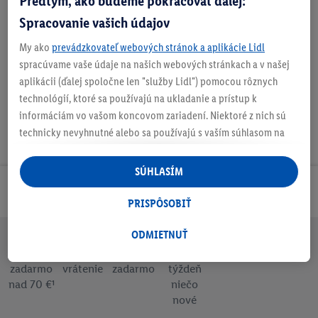
Predtým, ako budeme pokračovať ďalej:
Spracovanie vašich údajov
Nastaviť ako obľúbenú
My ako
prevádzkovateľ webových stránok a aplikácie Lidl
spracúvame vaše údaje na našich webových stránkach a v našej
aplikácii (ďalej spoločne len "služby Lidl") pomocou rôznych
technológií, ktoré sa používajú na ukladanie a prístup k
informáciám vo vašom koncovom zariadení. Niektoré z nich sú
technicky nevyhnutné alebo sa používajú s vaším súhlasom na
pohodlné nastavenie, na zostavovanie štatistík alebo na
personalizovanú reklamu v rámci služieb Lidl aj mimo nich. Ak
SÚHLASÍM
ste účastníkom programu Lidl Plus, na tieto účely sa spracúvajú
Odoberaj Newsletter!
aj údaje z vášho nákupného správania v obchode.
PRISPÔSOBIŤ
Ak tu udelíte svoj súhlas na účely personalizovanej reklamy a
následne si vytvoríte účet Lidl Plus alebo sa prihlásite do svojho
ODMIETNUŤ
existujúceho účtu Lidl Plus, my a náš partner Criteo S.A. môžeme
Doprava
30 dní na
Vrátenie
Každý
Bezpečný nákup
tiež vytvoriť špeciálny online identifikátor z e-mailovej adresy,
zadarmo
vrátenie
zadarmo
týždeň
nad 70 €¹
niečo
ktorú tam uvediete, aby sme vás mohli rozpoznať v službách
nové
prevádzkovaných tretími stranami a zobrazovať vám