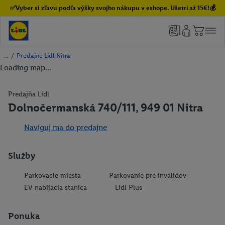
✅Vyber si zľavu podľa výšky svojho nákupu v eshope. Ušetri až 15€!💰
/
Predajne Lidl Nitra
Loading map...
Predajňa Lidl
Dolnočermanská 740/111, 949 01 Nitra
Naviguj ma do predajne
Služby
Parkovacie miesta
Parkovanie pre invalidov
EV nabíjacia stanica
Lidl Plus
Ponuka