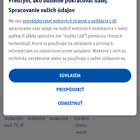
Predtým, ako budeme pokračovať ďalej:
Spracovanie vašich údajov
Nastaviť ako obľúbenú
My ako
prevádzkovateľ webových stránok a aplikácie Lidl
spracúvame vaše údaje na našich webových stránkach a v našej
aplikácii (ďalej spoločne len "služby Lidl") pomocou rôznych
technológií, ktoré sa používajú na ukladanie a prístup k
informáciám vo vašom koncovom zariadení. Niektoré z nich sú
technicky nevyhnutné alebo sa používajú s vaším súhlasom na
pohodlné nastavenie, na zostavovanie štatistík alebo na
personalizovanú reklamu v rámci služieb Lidl aj mimo nich. Ak
SÚHLASÍM
ste účastníkom programu Lidl Plus, na tieto účely sa spracúvajú
Odoberaj Newsletter!
aj údaje z vášho nákupného správania v obchode.
PRISPÔSOBIŤ
Ak tu udelíte svoj súhlas na účely personalizovanej reklamy a
následne si vytvoríte účet Lidl Plus alebo sa prihlásite do svojho
ODMIETNUŤ
existujúceho účtu Lidl Plus, my a náš partner Criteo S.A. môžeme
Doprava
30 dní na
Vrátenie
Každý
Bezpečný nákup
tiež vytvoriť špeciálny online identifikátor z e-mailovej adresy,
zadarmo
vrátenie
zadarmo
týždeň
nad 70 €¹
niečo
ktorú tam uvediete, aby sme vás mohli rozpoznať v službách
nové
prevádzkovaných tretími stranami a zobrazovať vám