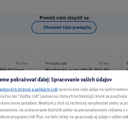
Pomôž nám zlepšiť sa
Ohodnoť túto predajňu
10,5 km
Predajňa Lidl
17,1 km
P
916 01 Stará
Piešťanská cesta 433/6, 922 03
Vrbové
eme pokračovať ďalej: Spracovanie vašich údajov
+ 3
webových stránok a aplikácie Lidl
spracúvame vaše údaje na našich webový
Detaily predajne
Detaily predajne
spoločne len "služby Lidl") pomocou rôznych technológií, ktoré sa používajú
 koncovom zariadení. Niektoré z nich sú technicky nevyhnutné alebo sa po
ko obľúbenú
Nastaviť ako obľúbenú
stavenie, na zostavovanie štatistík alebo na personalizovanú reklamu v rá
níkom programu Lidl Plus, na tieto účely sa spracúvajú aj údaje z vášho n