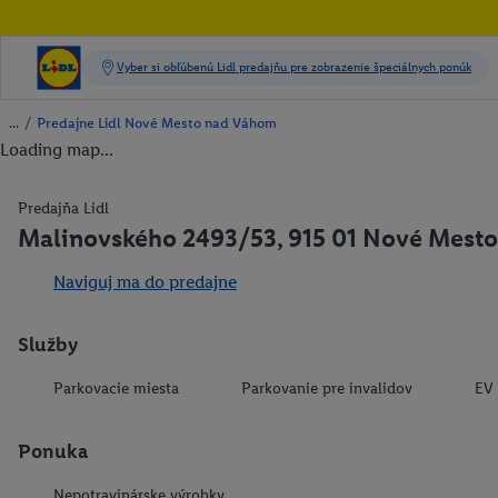
/
Predajne Lidl Nové Mesto nad Váhom
Loading map...
Predajňa Lidl
Malinovského 2493/53, 915 01 Nové Mest
Naviguj ma do predajne
Služby
Parkovacie miesta
Parkovanie pre invalidov
EV 
Ponuka
Nepotravinárske výrobky