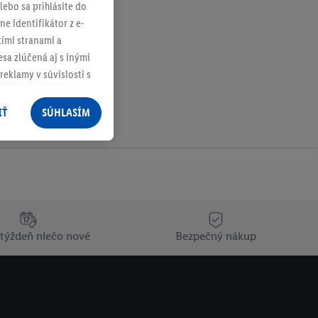
lebo sa prihlásite do
ne identifikátor z e-
tími stranami a
sa zlúčená aj s inými
reklamy v súvislosti s
 nákupného košíka v
v rôznych službách
IŤ
SÚHLASÍM
služieb spoločnosti
rov, ktoré má
racúvania osobných
ím na "
Súhlasím
"
ácií o dobe
týždeň niečo nové
Bezpečný nákup
e v našich
zásadách