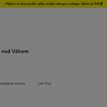
✅Vyber si zľavu podľa výšky svojho nákupu v eshope. Ušetri až 15€!💰
o nad Váhom
nabíjacia stanica
Lidl Plus