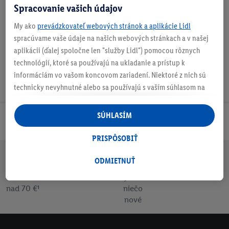
Spracovanie vašich údajov
Nastaviť ako obľúbenú
My ako
prevádzkovateľ webových stránok a aplikácie Lidl
spracúvame vaše údaje na našich webových stránkach a v našej
aplikácii (ďalej spoločne len "služby Lidl") pomocou rôznych
technológií, ktoré sa používajú na ukladanie a prístup k
informáciám vo vašom koncovom zariadení. Niektoré z nich sú
technicky nevyhnutné alebo sa používajú s vaším súhlasom na
pohodlné nastavenie, na zostavovanie štatistík alebo na
personalizovanú reklamu v rámci služieb Lidl aj mimo nich. Ak
SÚHLASÍM
Odoberaj Newsletter!
ste účastníkom programu Lidl Plus, na tieto účely sa spracúvajú
aj údaje z vášho nákupného správania v obchode.
PRISPÔSOBIŤ
Ak tu udelíte svoj súhlas na účely personalizovanej reklamy a
následne si vytvoríte účet Lidl Plus alebo sa prihlásite do svojho
ODMIETNUŤ
Doprava
30 dní na
Vrátenie
Každý
Bezpečný nákup
existujúceho účtu Lidl Plus, my a náš partner Criteo S.A. môžeme
zadarmo
vrátenie
zadarmo
týždeň
tiež vytvoriť špeciálny online identifikátor z e-mailovej adresy,
nad 70 €¹
niečo
ktorú tam uvediete, aby sme vás mohli rozpoznať v službách
nové
prevádzkovaných tretími stranami a zobrazovať vám
personalizovanú reklamu. Na tento účel môže byť vaša