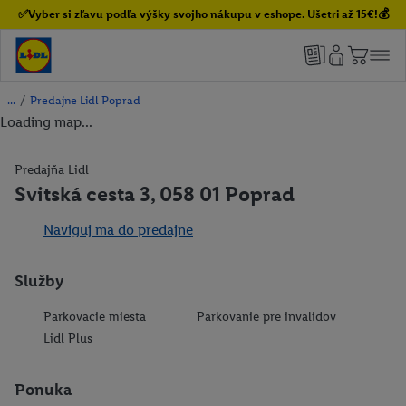
✅Vyber si zľavu podľa výšky svojho nákupu v eshope. Ušetri až 15€!💰
/
Predajne Lidl Poprad
Loading map...
Predajňa Lidl
Svitská cesta 3, 058 01 Poprad
Naviguj ma do predajne
Služby
Parkovacie miesta
Parkovanie pre invalidov
Lidl Plus
Ponuka