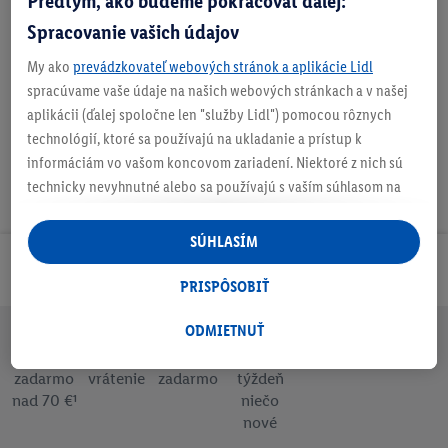
Predtým, ako budeme pokračovať ďalej:
Spracovanie vašich údajov
Nastaviť ako obľúbenú
My ako
prevádzkovateľ webových stránok a aplikácie Lidl
spracúvame vaše údaje na našich webových stránkach a v našej
aplikácii (ďalej spoločne len "služby Lidl") pomocou rôznych
technológií, ktoré sa používajú na ukladanie a prístup k
informáciám vo vašom koncovom zariadení. Niektoré z nich sú
technicky nevyhnutné alebo sa používajú s vaším súhlasom na
pohodlné nastavenie, na zostavovanie štatistík alebo na
personalizovanú reklamu v rámci služieb Lidl aj mimo nich. Ak
SÚHLASÍM
ste účastníkom programu Lidl Plus, na tieto účely sa spracúvajú
Odoberaj Newsletter!
aj údaje z vášho nákupného správania v obchode.
PRISPÔSOBIŤ
Ak tu udelíte svoj súhlas na účely personalizovanej reklamy a
následne si vytvoríte účet Lidl Plus alebo sa prihlásite do svojho
ODMIETNUŤ
existujúceho účtu Lidl Plus, my a náš partner Criteo S.A. môžeme
Doprava
30 dní na
Vrátenie
Každý
Bezpečný nákup
tiež vytvoriť špeciálny online identifikátor z e-mailovej adresy,
zadarmo
vrátenie
zadarmo
týždeň
nad 70 €¹
niečo
ktorú tam uvediete, aby sme vás mohli rozpoznať v službách
nové
prevádzkovaných tretími stranami a zobrazovať vám