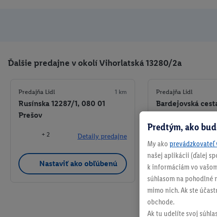
Ďalšie predajne v okolí Vihorlatská 13280/2a
Predajňa Lidl
1 km
Predajňa Lidl
Rusínska 12287/1, 080 01
Bardejovská cest
Prešov
Prešov
Predtým, ako bud
+ 2
+ 4
Detaily predajne
My ako
prevádzkovateľ 
našej aplikácii (ďalej 
Nastaviť ako obľúbenú
Nastaviť a
k informáciám vo vašom
súhlasom na pohodlné na
mimo nich. Ak ste účast
obchode.
Ak tu udelíte svoj súhla