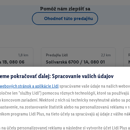
Pomôž nám zlepšiť sa
Ohodnoť túto predajňu
1,8 km
Predajňa Lidl
2,1 km
P
a 1B, 080 06
Solivarská 6700 / 1A, 080 01
Prešov
eme pokračovať ďalej: Spracovanie vašich údajov
Detaily predajne
Detaily predajne
webových stránok a aplikácie Lidl
spracúvame vaše údaje na našich webový
spoločne len "služby Lidl") pomocou rôznych technológií, ktoré sa používajú
ko obľúbenú
Nastaviť ako obľúbenú
 koncovom zariadení. Niektoré z nich sú technicky nevyhnutné alebo sa po
stavenie, na zostavovanie štatistík alebo na personalizovanú reklamu v rá
níkom programu Lidl Plus, na tieto účely sa spracúvajú aj údaje z vášho n
s na účely personalizovanej reklamy a následne si vytvoríte účet Lidl Plus a