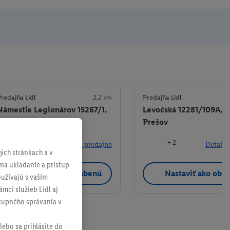
redajňa Lidl
2,2 km
Predajňa Lidl
Námestie Legionárov 15267/1,
Levočská 12281/109A, 0
080 01 Prešov
Prešov
+ 3
+ 2
Detaily predajne
Detaily
ch stránkach a v
 na ukladanie a prístup
Nastaviť ako obľúbenú
Nastaviť ako obľ
užívajú s vaším
mci služieb Lidl aj
ákupného správania v
lebo sa prihlásite do