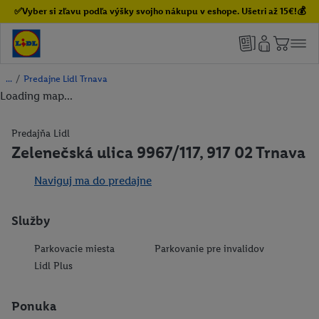
✅Vyber si zľavu podľa výšky svojho nákupu v eshope. Ušetri až 15€!💰
/
Predajne Lidl Trnava
Loading map...
Predajňa Lidl
Zelenečská ulica 9967/117, 917 02 Trnava
Naviguj ma do predajne
Služby
Parkovacie miesta
Parkovanie pre invalidov
Lidl Plus
Ponuka