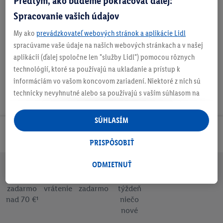
Predtým, ako budeme pokračovať ďalej:
Spracovanie vašich údajov
Nastaviť ako obľúbenú
My ako
prevádzkovateľ webových stránok a aplikácie Lidl
spracúvame vaše údaje na našich webových stránkach a v našej
aplikácii (ďalej spoločne len "služby Lidl") pomocou rôznych
technológií, ktoré sa používajú na ukladanie a prístup k
informáciám vo vašom koncovom zariadení. Niektoré z nich sú
technicky nevyhnutné alebo sa používajú s vaším súhlasom na
pohodlné nastavenie, na zostavovanie štatistík alebo na
personalizovanú reklamu v rámci služieb Lidl aj mimo nich. Ak
SÚHLASÍM
ste účastníkom programu Lidl Plus, na tieto účely sa spracúvajú
Odoberaj Newsletter!
aj údaje z vášho nákupného správania v obchode.
PRISPÔSOBIŤ
Ak tu udelíte svoj súhlas na účely personalizovanej reklamy a
následne si vytvoríte účet Lidl Plus alebo sa prihlásite do svojho
ODMIETNUŤ
existujúceho účtu Lidl Plus, my a náš partner Criteo S.A. môžeme
Doprava
30 dní na
Vrátenie
Každý
Bezpečný nákup
tiež vytvoriť špeciálny online identifikátor z e-mailovej adresy,
zadarmo
vrátenie
zadarmo
týždeň
nad 70 €¹
niečo
ktorú tam uvediete, aby sme vás mohli rozpoznať v službách
nové
prevádzkovaných tretími stranami a zobrazovať vám