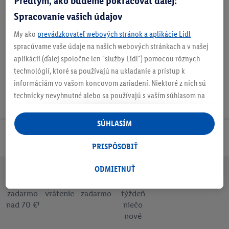
Predtým, ako budeme pokračovať ďalej:
Spracovanie vašich údajov
Nastaviť ako obľúbenú
My ako
prevádzkovateľ webových stránok a aplikácie Lidl
spracúvame vaše údaje na našich webových stránkach a v našej
aplikácii (ďalej spoločne len "služby Lidl") pomocou rôznych
technológií, ktoré sa používajú na ukladanie a prístup k
informáciám vo vašom koncovom zariadení. Niektoré z nich sú
technicky nevyhnutné alebo sa používajú s vaším súhlasom na
pohodlné nastavenie, na zostavovanie štatistík alebo na
personalizovanú reklamu v rámci služieb Lidl aj mimo nich. Ak
SÚHLASÍM
ste účastníkom programu Lidl Plus, na tieto účely sa spracúvajú
Odoberaj Newsletter!
aj údaje z vášho nákupného správania v obchode.
PRISPÔSOBIŤ
Ak tu udelíte svoj súhlas na účely personalizovanej reklamy a
následne si vytvoríte účet Lidl Plus alebo sa prihlásite do svojho
ODMIETNUŤ
existujúceho účtu Lidl Plus, my a náš partner Criteo S.A. môžeme
Doprava
30 dní na
Vrátenie
Každý
Bezpečný nákup
tiež vytvoriť špeciálny online identifikátor z e-mailovej adresy,
zadarmo
vrátenie
zadarmo
týždeň
nad 70 €¹
niečo
ktorú tam uvediete, aby sme vás mohli rozpoznať v službách
nové
prevádzkovaných tretími stranami a zobrazovať vám