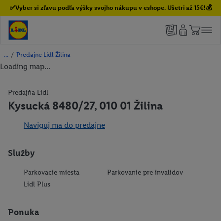
✅Vyber si zľavu podľa výšky svojho nákupu v eshope. Ušetri až 15€!💰
/
Predajne Lidl Žilina
Loading map...
Predajňa Lidl
Kysucká 8480/27, 010 01 Žilina
Naviguj ma do predajne
Služby
Parkovacie miesta
Parkovanie pre invalidov
Lidl Plus
Ponuka