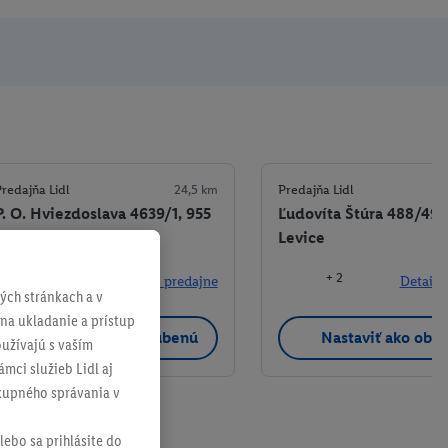
redajňa Lidl
24,5 km
Predajňa Lidl
P. O. Hviezdoslava 4639/1, 955
Ľudovíta Štúra 488/49,
01 Topoľčany
Levice
+ 3
+ 2
Detaily predajne
Detaily
ch stránkach a v
 na ukladanie a prístup
Nastaviť ako obľúbenú
Nastaviť ako obľ
užívajú s vaším
mci služieb Lidl aj
ákupného správania v
lebo sa prihlásite do