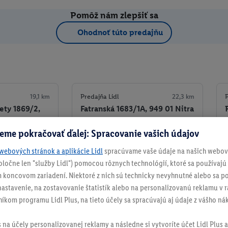
Pomôž nám zlepšiť sa
Ohodnoť túto predajňu
19,1 km
Predajňa Lidl
22,3 km
P
ety 1869/2,
Fatranská 1683/1A, 949 01 Nitra
a
+ 4
eme pokračovať ďalej: Spracovanie vašich údajov
Detaily predajne
Detaily predajne
webových stránok a aplikácie Lidl
spracúvame vaše údaje na našich webový
spoločne len "služby Lidl") pomocou rôznych technológií, ktoré sa používajú
ko obľúbenú
Nastaviť ako obľúbenú
 koncovom zariadení. Niektoré z nich sú technicky nevyhnutné alebo sa po
stavenie, na zostavovanie štatistík alebo na personalizovanú reklamu v rá
níkom programu Lidl Plus, na tieto účely sa spracúvajú aj údaje z vášho n
s na účely personalizovanej reklamy a následne si vytvoríte účet Lidl Plus a