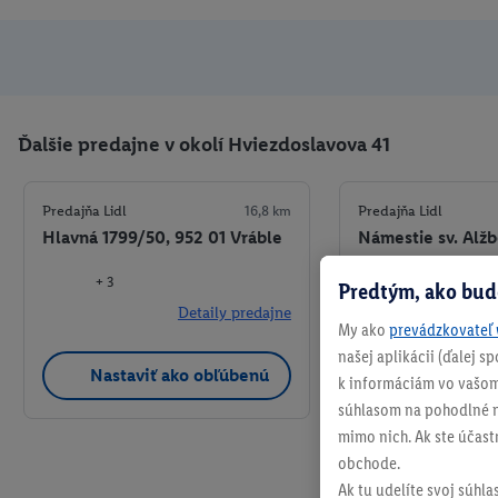
Ďalšie predajne v okolí Hviezdoslavova 41
Predajňa Lidl
16,8 km
Predajňa Lidl
Hlavná 1799/50, 952 01 Vráble
Námestie sv. Alžb
968 01 Nová Baň
+ 3
Predtým, ako bud
+ 4
Detaily predajne
My ako
prevádzkovateľ 
našej aplikácii (ďalej 
Nastaviť ako obľúbenú
Nastaviť a
k informáciám vo vašom
súhlasom na pohodlné na
mimo nich. Ak ste účast
obchode.
Ak tu udelíte svoj súhla