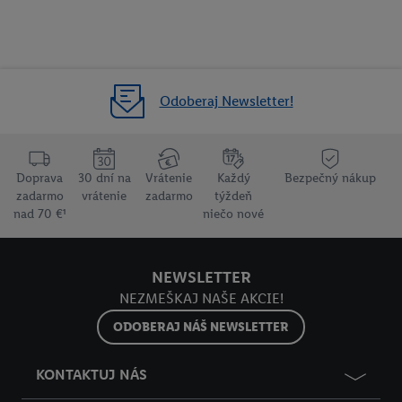
Odoberaj Newsletter!
Doprava
30 dní na
Vrátenie
Každý
Bezpečný nákup
zadarmo
vrátenie
zadarmo
týždeň
nad 70 €¹
niečo nové
NEWSLETTER
NEZMEŠKAJ NAŠE AKCIE!
ODOBERAJ NÁŠ NEWSLETTER
KONTAKTUJ NÁS