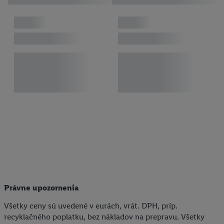
reklamy na produkty, o ktoré ste prejavili záujem (napr.
vložením produktu do nákupného košíka v internetovom
obchode, ale nie jeho zakúpením), sa môžu zobrazovať aj na
rôznych zariadeniach a v rôznych službách spoločnosti Lidl ak
vám možno priradiť niekoľko koncových zariadení alebo
používanie viacerých služieb spoločnosti Lidl, pomocou vašej
hashovanej e-mailovej adresy a prípadne ďalších
identifikátorov/identifikátorov, ktoré má spoločnosť Criteo SA k
dispozícii.
V časti "
Prispôsobiť
" môžete povoliť jednotlivé účely a nájsť
ďalšie informácie o podmienkach spracúvania osobných
údajov.
Kliknutím na možnosť "
Odmietnuť
" môžete povoliť iba
používanie potrebných technológií. Kliknutím na "
Súhlasím
"
vyjadríte súhlas so spracúvaním na všetky vyššie uvedené účely.
Ďalšie informácie vrátane informácií o dobe uchovávania
Právne upozornenia
údajov a Vašom práve kedykoľvek odvolať súhlas s účinnosťou
Všetky ceny sú uvedené v eurách, vrát. DPH, príp.
do budúcnosti nájdete v našich
zásadách ochrany osobných
recyklačného poplatku, bez nákladov na prepravu. Všetky
údajov
.
Imprint nájdete tu.