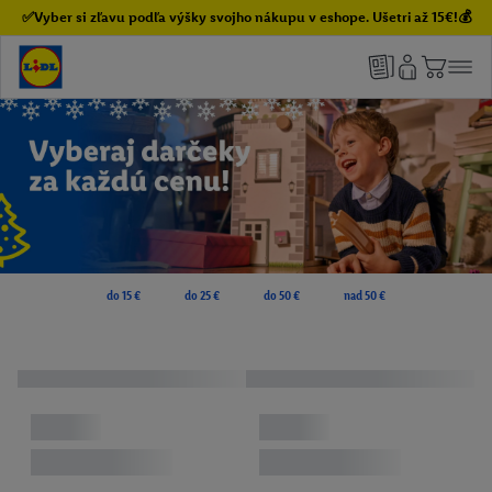
✅Vyber si zľavu podľa výšky svojho nákupu v eshope. Ušetri až 15€!💰
do 15 €
do 25 €
do 50 €
nad 50 €