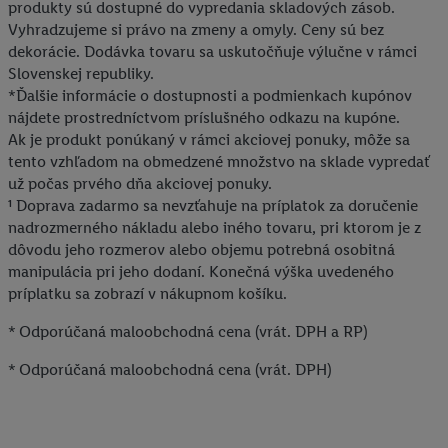
produkty sú dostupné do vypredania skladových zásob.
Vyhradzujeme si právo na zmeny a omyly. Ceny sú bez
dekorácie. Dodávka tovaru sa uskutočňuje výlučne v rámci
Slovenskej republiky.
*Ďalšie informácie o dostupnosti a podmienkach kupónov
nájdete prostredníctvom príslušného odkazu na kupóne.
Ak je produkt ponúkaný v rámci akciovej ponuky, môže sa
tento vzhľadom na obmedzené množstvo na sklade vypredať
už počas prvého dňa akciovej ponuky.
¹ Doprava zadarmo sa nevzťahuje na príplatok za doručenie
nadrozmerného nákladu alebo iného tovaru, pri ktorom je z
dôvodu jeho rozmerov alebo objemu potrebná osobitná
manipulácia pri jeho dodaní. Konečná výška uvedeného
príplatku sa zobrazí v nákupnom košíku.
* Odporúčaná maloobchodná cena (vrát. DPH a RP)
* Odporúčaná maloobchodná cena (vrát. DPH)