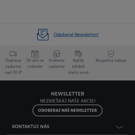
Odoberaj Newsletter!
Doprava
30 dní na
Vrátenie
Každý
Bezpečný nákup
zadarmo
vrátenie
zadarmo
týždeň
nad 70 €¹
niečo nové
NEWSLETTER
NEZMEŠKAJ NAŠE AKCIE!
ODOBERAJ NÁŠ NEWSLETTER
KONTAKTUJ NÁS