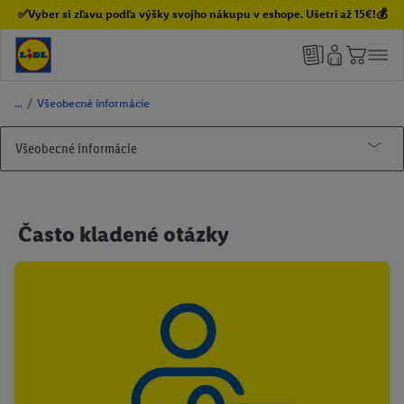
✅Vyber si zľavu podľa výšky svojho nákupu v eshope. Ušetri až 15€!💰
/
Všeobecné informácie
Všeobecné informácie
Lidl newsletter
Whatsapp-letak
Často kladené otázky
Súťaže
Darčeková karta
PARKSIDE®
Rifľový sprievodca
Často kladené otázky
Rifľový sprievodca pre ženy