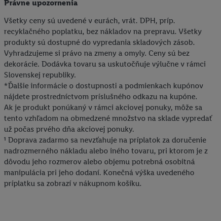
Právne upozornenia
ďalšie informácie o podmienkach spracúvania osobných
Všetky ceny sú uvedené v eurách, vrát. DPH, príp.
údajov.
recyklačného poplatku, bez nákladov na prepravu. Všetky
Kliknutím na možnosť "
Odmietnuť
" môžete povoliť iba
produkty sú dostupné do vypredania skladových zásob.
používanie potrebných technológií. Kliknutím na "
Súhlasím
"
Vyhradzujeme si právo na zmeny a omyly. Ceny sú bez
vyjadríte súhlas so spracúvaním na všetky vyššie uvedené účely.
dekorácie. Dodávka tovaru sa uskutočňuje výlučne v rámci
Ďalšie informácie vrátane informácií o dobe uchovávania
Slovenskej republiky.
údajov a Vašom práve kedykoľvek odvolať súhlas s účinnosťou
*Ďalšie informácie o dostupnosti a podmienkach kupónov
do budúcnosti nájdete v našich
zásadách ochrany osobných
nájdete prostredníctvom príslušného odkazu na kupóne.
údajov
.
Imprint nájdete tu.
Ak je produkt ponúkaný v rámci akciovej ponuky, môže sa
tento vzhľadom na obmedzené množstvo na sklade vypredať
už počas prvého dňa akciovej ponuky.
¹ Doprava zadarmo sa nevzťahuje na príplatok za doručenie
nadrozmerného nákladu alebo iného tovaru, pri ktorom je z
dôvodu jeho rozmerov alebo objemu potrebná osobitná
manipulácia pri jeho dodaní. Konečná výška uvedeného
príplatku sa zobrazí v nákupnom košíku.