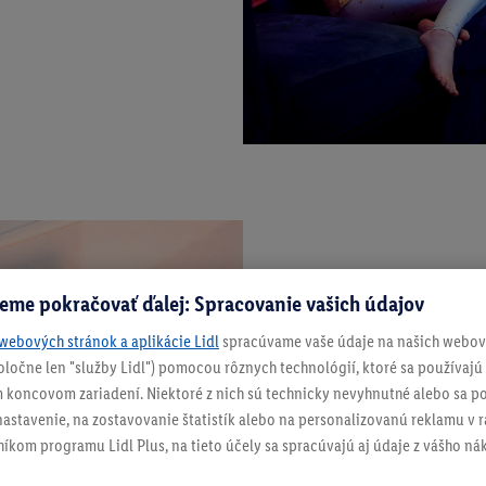
eme pokračovať ďalej: Spracovanie vašich údajov
webových stránok a aplikácie Lidl
spracúvame vaše údaje na našich webový
spoločne len "služby Lidl") pomocou rôznych technológií, ktoré sa používajú
Romantické osvetlenie v
 koncovom zariadení. Niektoré z nich sú technicky nevyhnutné alebo sa po
stavenie, na zostavovanie štatistík alebo na personalizovanú reklamu v rá
Žiadne kroky navyše! Stačí len
níkom programu Lidl Plus, na tieto účely sa spracúvajú aj údaje z vášho n
správnu dávku romantiky s tým