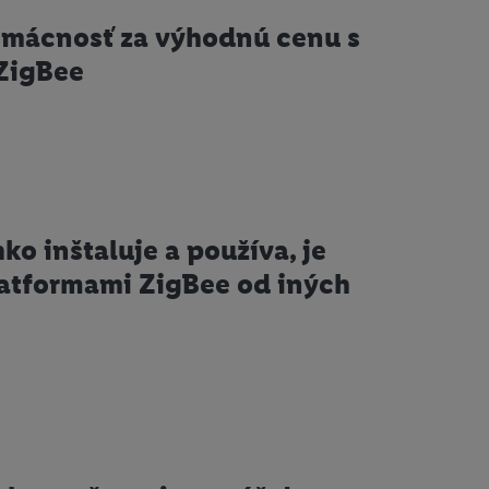
domácnosť za výhodnú cenu s
ZigBee
hko inštaluje a používa, je
latformami ZigBee od iných