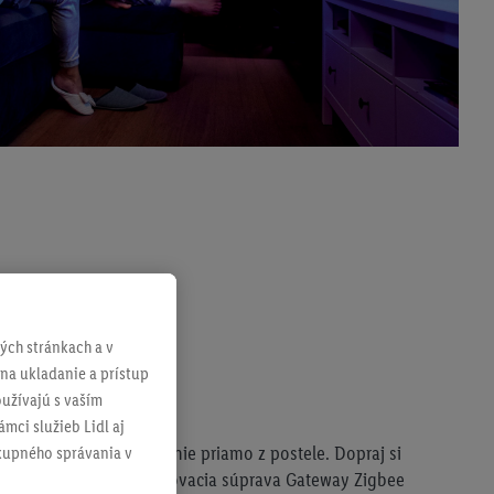
ch stránkach a v
 na ukladanie a prístup
 spálni
užívajú s vaším
mci služieb Lidl aj
 navoliť správne osvetlenie priamo z postele. Dopraj si
ákupného správania v
ito zariadeniami: Štartovacia súprava Gateway Zigbee