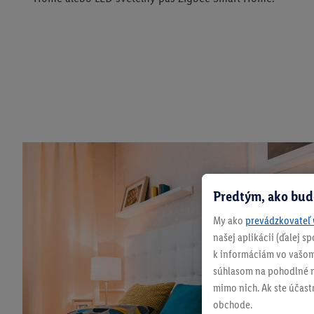
Predtým, ako bud
My ako
prevádzkovateľ 
našej aplikácii (ďalej 
k informáciám vo vašom
súhlasom na pohodlné na
mimo nich. Ak ste účast
obchode.