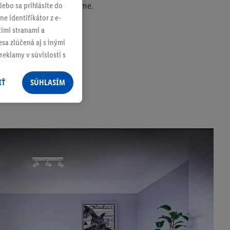
ka RGB Zigbee Smart Home.
lebo sa prihlásite do
ne identifikátor z e-
tími stranami a
sa zlúčená aj s inými
reklamy v súvislosti s
 nákupného košíka v
v rôznych službách
IŤ
SÚHLASÍM
služieb spoločnosti
rov, ktoré má
racúvania osobných
ím na "
Súhlasím
"
ácií o dobe
e v našich
zásadách