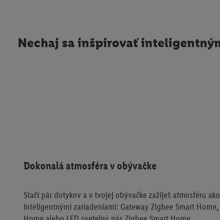
Nechaj sa inšpirovať inteligentn
Dokonalá atmosféra v obývačke
Stačí pár dotykov a v tvojej obývačke zažiješ atmosféru ako 
inteligentnými zariadeniami: Gateway Zigbee Smart Home,
Home alebo LED svetelný pás Zigbee Smart Home.