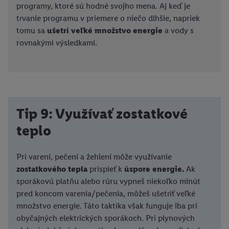
programy, ktoré sú hodné svojho mena. Aj keď je
vám možno priradiť niekoľko koncových zariadení alebo
trvanie programu v priemere o niečo dlhšie, napriek
používanie viacerých služieb spoločnosti Lidl, pomocou vašej
tomu sa
ušetrí veľké množstvo energie
a vody s
hashovanej e-mailovej adresy a prípadne ďalších
rovnakými výsledkami.
identifikátorov/identifikátorov, ktoré má spoločnosť Criteo SA k
dispozícii.
V časti "
Prispôsobiť
" môžete povoliť jednotlivé účely a nájsť
ďalšie informácie o podmienkach spracúvania osobných
údajov.
Kliknutím na možnosť "
Odmietnuť
" môžete povoliť iba
Tip 9: Využívať zostatkové
používanie potrebných technológií. Kliknutím na "
Súhlasím
"
teplo
vyjadríte súhlas so spracúvaním na všetky vyššie uvedené účely.
Ďalšie informácie vrátane informácií o dobe uchovávania
údajov a Vašom práve kedykoľvek odvolať súhlas s účinnosťou
Pri varení, pečení a žehlení môže využívanie
do budúcnosti nájdete v našich
zásadách ochrany osobných
zostatkového tepla
prispieť k
úspore energie.
Ak
údajov
.
Imprint nájdete tu.
sporákovú platňu alebo rúru vypneš niekoľko minút
pred koncom varenia/pečenia, môžeš ušetriť veľké
množstvo energie. Táto taktika však funguje iba pri
obyčajných elektrických sporákoch. Pri plynových