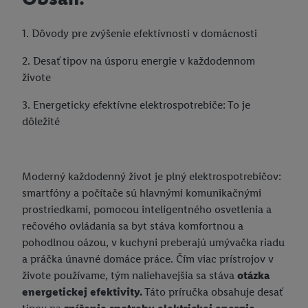
Informácia o ochrane osobných údajov pre digitálne letáky
1. Dôvody pre zvýšenie efektívnosti v domácnosti
Informácie o spracúvaní osobných údajov prostredníctvom
kamerového systému
2. Desať tipov na úsporu energie v každodennom
živote
Možnosť kontroly naskenovaného tovaru
3. Energeticky efektívne elektrospotrebiče: To je
dôležité
Moderný každodenný život je plný elektrospotrebičov:
smartfóny a počítače sú hlavnými komunikačnými
prostriedkami, pomocou inteligentného osvetlenia a
rečového ovládania sa byt stáva komfortnou a
pohodlnou oázou, v kuchyni preberajú umývačka riadu
a práčka únavné domáce práce. Čím viac prístrojov v
živote používame, tým naliehavejšia sa stáva
otázka
energetickej efektivity.
Táto príručka obsahuje desať