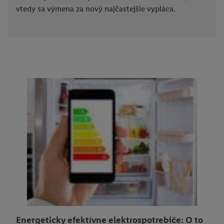
vtedy sa výmena za nový najčastejšie vypláca.
Energeticky efektívne elektrospotrebiče: O to