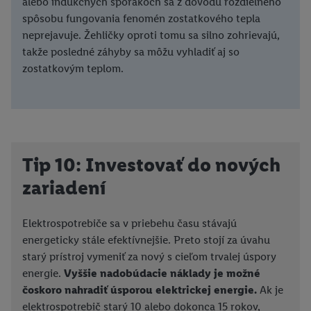
alebo indukčných sporákoch sa z dôvodu rozdielneho
spôsobu fungovania fenomén zostatkového tepla
neprejavuje. Žehličky oproti tomu sa silno zohrievajú,
takže posledné záhyby sa môžu vyhladiť aj so
zostatkovým teplom.
Tip 10: Investovať do nových
zariadení
Elektrospotrebiče sa v priebehu času stávajú
energeticky stále efektívnejšie. Preto stojí za úvahu
starý prístroj vymeniť za nový s cieľom trvalej úspory
energie.
Vyššie nadobúdacie náklady je možné
čoskoro nahradiť úsporou elektrickej energie.
Ak je
elektrospotrebič starý 10 alebo dokonca 15 rokov,