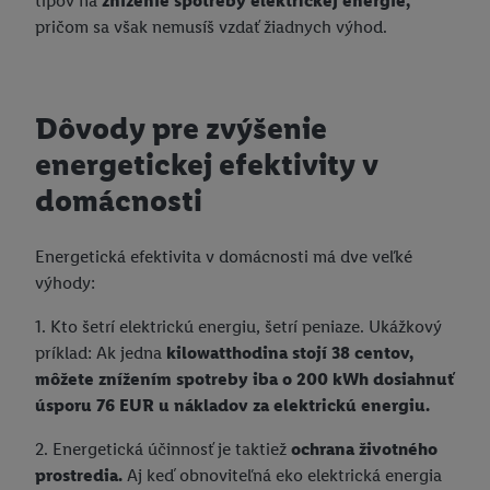
tipov na
zníženie spotreby elektrickej energie,
pričom sa však nemusíš vzdať žiadnych výhod.
Dôvody pre zvýšenie
energetickej efektivity v
domácnosti
Energetická efektivita v domácnosti má dve veľké
výhody:
1. Kto šetrí elektrickú energiu, šetrí peniaze. Ukážkový
príklad: Ak jedna
kilowatthodina stojí 38 centov,
môžete znížením spotreby iba o 200 kWh dosiahnuť
úsporu 76 EUR u nákladov za elektrickú energiu.
2. Energetická účinnosť je taktiež
ochrana životného
prostredia.
Aj keď obnoviteľná eko elektrická energia