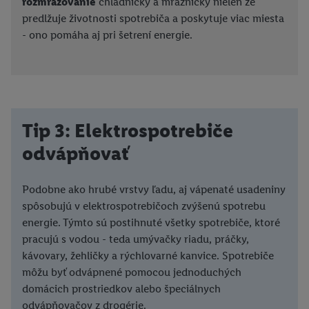
rozmrazovanie
chladničky a mrazničky nielen že
predlžuje životnosti spotrebiča a poskytuje viac miesta
- ono pomáha aj pri šetrení energie.
Tip 3: Elektrospotrebiče
odvápňovať
Podobne ako hrubé vrstvy ľadu, aj vápenaté usadeniny
spôsobujú v elektrospotrebičoch zvýšenú spotrebu
energie. Týmto sú postihnuté všetky spotrebiče, ktoré
pracujú s vodou - teda umývačky riadu, práčky,
kávovary, žehličky a rýchlovarné kanvice. Spotrebiče
môžu byť odvápnené pomocou jednoduchých
domácich prostriedkov alebo špeciálnych
odvápňovačov z drogérie.