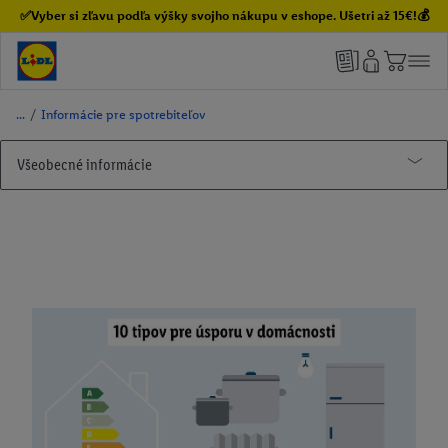
✅Vyber si zľavu podľa výšky svojho nákupu v eshope. Ušetri až 15€!💰
/
Informácie pre spotrebiteľov
Všeobecné informácie
Lidl newsletter
Whatsapp-letak
Súťaže
Darčeková karta
PARKSIDE®
Rifľový sprievodca
Často kladené otázky
Rifľový sprievodca pre ženy