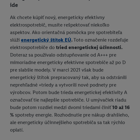
ide
Ak chcete kúpiť nový, energeticky efektívny
elektrospotrebič, musíte rešpektovať niekoľko
aspektov. Ako orientačná pomôcka pre spotrebiteľa
slúži
energetický štítok EÚ
.
Toto označenie rozdeľuje
elektrospotrebiče do
tried energetickej účinnosti.
Doteraz sa používalo odstupňovanie od A+++ pre
mimoriadne energeticky efektívne spotrebiče až po D
pre slabšie modely. V marci 2021 však bude
energetický štítok prepracovaný tak, aby sa odstránili
neprehľadné +triedy a vytvorili nové podnety pre
výrobcov. Potom bude trieda energetickej efektivity A
označovať tie najlepšie spotrebiče. U umývačiek riadu
bude potom rozdiel medzi dvomi triedami činiť
10 až 16
%
spotreby energie. Rozhodnutie pre nákup drahšieho,
ale energeticky účinnejšieho spotrebiča sa tak rýchlo
oplatí.