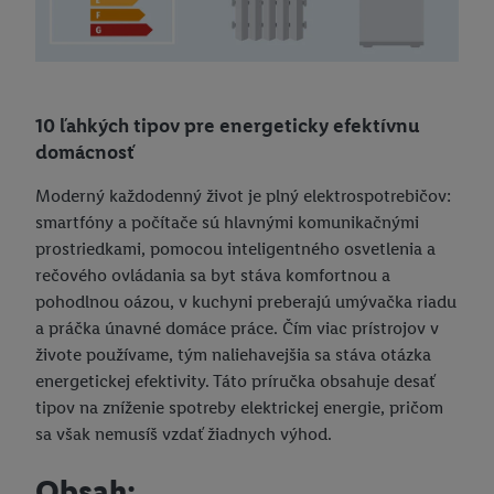
Právne informácie
Rifľový sprievodca pre mužov
Informácie pre spotrebiteľov
Vyhlásenie o prístupnosti výrobkov a služieb
Personalizovaný užívateľský profil
Lidl veľkostná tabuľka
10 ľahkých tipov pre energeticky efektívnu
Cookies ustanovenia
Smart Home
domácnosť
Impressum
Energetický štítok
Moderný každodenný život je plný elektrospotrebičov:
smartfóny a počítače sú hlavnými komunikačnými
Všeobecné obchodné podmienky
Úspora energie v domácnosti
prostriedkami, pomocou inteligentného osvetlenia a
Právo na odstúpenie od zmluvy
Chráňme životné prostredie a recyklujme spolu!
rečového ovládania sa byt stáva komfortnou a
pohodlnou oázou, v kuchyni preberajú umývačka riadu
Výročné správy
Compliance
a práčka únavné domáce práce. Čím viac prístrojov v
živote používame, tým naliehavejšia sa stáva otázka
Ochrana osobných údajov
energetickej efektivity. Táto príručka obsahuje desať
Ochrana osobných údajov na našich webových stránkach
tipov na zníženie spotreby elektrickej energie, pričom
sa však nemusíš vzdať žiadnych výhod.
Informácie o ochrane osobných údajov pre naše sociálne siete
Informácie o ochrane osobných údajov pre dotazník Medallia
Obsah: