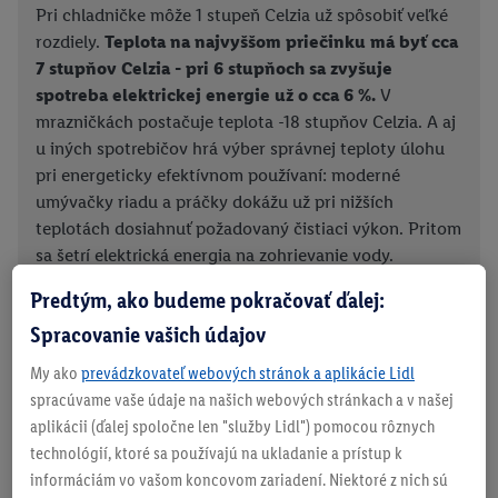
Pri chladničke môže 1 stupeň Celzia už spôsobiť veľké
rozdiely.
Teplota na najvyššom priečinku má byť cca
7 stupňov Celzia - pri 6 stupňoch sa zvyšuje
spotreba elektrickej energie už o cca 6 %.
V
mrazničkách postačuje teplota -18 stupňov Celzia. A aj
u iných spotrebičov hrá výber správnej teploty úlohu
pri energeticky efektívnom používaní: moderné
umývačky riadu a práčky dokážu už pri nižších
teplotách dosiahnuť požadovaný čistiaci výkon. Pritom
sa šetrí elektrická energia na zohrievanie vody.
Predtým, ako budeme pokračovať ďalej:
Spracovanie vašich údajov
My ako
prevádzkovateľ webových stránok a aplikácie Lidl
spracúvame vaše údaje na našich webových stránkach a v našej
Tip 7: Prístroje správne plniť
aplikácii (ďalej spoločne len "služby Lidl") pomocou rôznych
technológií, ktoré sa používajú na ukladanie a prístup k
Umývačky riadu, práčky a sušičky zapínajte podľa
informáciám vo vašom koncovom zariadení. Niektoré z nich sú
možnosti iba vtedy, ak sú úplne naplnené.
Na polovicu