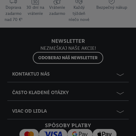
Doprava
30 dní na
Vrátenie
Každý
Bezpečný nákup
zadarmo
vrátenie
zadarmo
týždeň
nad 70 €¹
niečo nové
NEWSLETTER
NEZMEŠKAJ NAŠE AKCIE!
ODOBERAJ NÁŠ NEWSLETTER
KONTAKTUJ NÁS
ČASTO KLADENÉ OTÁZKY
VIAC OD LIDLA
SPÔSOBY PLATBY