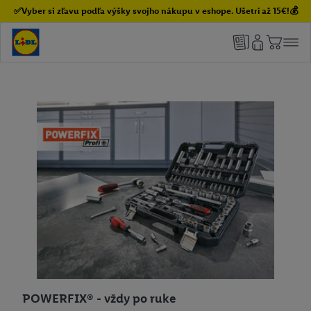
✅Vyber si zľavu podľa výšky svojho nákupu v eshope. Ušetri až 15€!💰
POWERFIX® - vždy po ruke