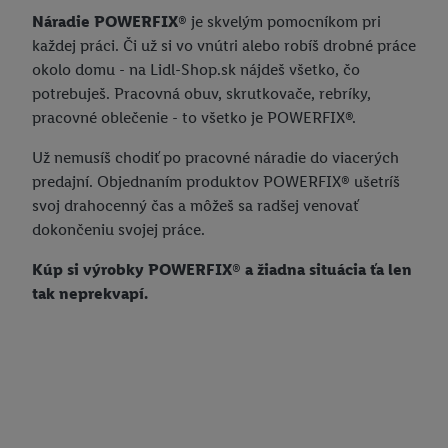
Náradie POWERFIX
® je skvelým pomocníkom pri
každej práci. Či už si vo vnútri alebo robíš drobné práce
okolo domu - na Lidl-Shop.sk nájdeš všetko, čo
potrebuješ. Pracovná obuv, skrutkovače, rebríky,
pracovné oblečenie - to všetko je POWERFIX®.
Už nemusíš chodiť po pracovné náradie do viacerých
predajní. Objednaním produktov POWERFIX® ušetríš
svoj drahocenný čas a môžeš sa radšej venovať
dokončeniu svojej práce.
Kúp si výrobky POWERFIX
®
a žiadna situácia ťa len
tak neprekvapí.