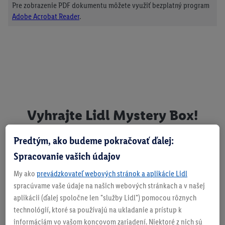
Pre zobrazenie PDF dokumentu môžete využiť bezplatný program
Adobe Acrobat Reader
.
Vyhrajte Lidl Mystery Box!
Predtým, ako budeme pokračovať ďalej:
Ochrana osobných údajov -
Spracovanie vašich údajov
Facebook
My ako
prevádzkovateľ webových stránok a aplikácie Lidl
spracúvame vaše údaje na našich webových stránkach a v našej
aplikácii (ďalej spoločne len "služby Lidl") pomocou rôznych
STIAHNI SI PDF TU
technológií, ktoré sa používajú na ukladanie a prístup k
Pre zobrazenie PDF dokumentu môžete využiť bezplatný program
informáciám vo vašom koncovom zariadení. Niektoré z nich sú