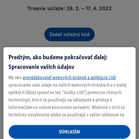
Trvanie súťaže: 28. 2. – 17. 4. 2022
Zadať súťažný kód
Predtým, ako budeme pokračovať ďalej:
Spracovanie vašich údajov
My ako
prevádzkovateľ webových stránok a aplikácie Lidl
spracúvame vaše údaje na našich webových stránkach a v našej
Pozrieť video
aplikácii (ďalej spoločne len "služby Lidl") pomocou rôznych
technológií, ktoré sa používajú na ukladanie a prístup k
informáciám vo vašom koncovom zariadení. Niektoré z nich sú
technicky nevyhnutné alebo sa používajú s vaším súhlasom na
pohodlné nastavenie, na zostavovanie štatistík alebo na
personalizovanú reklamu v rámci služieb Lidl aj mimo nich. Ak
SÚHLASÍM
ste účastníkom programu Lidl Plus, na tieto účely sa spracúvajú