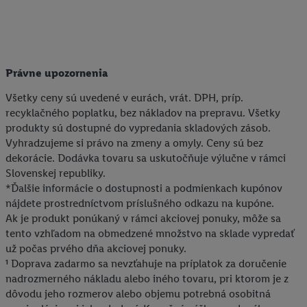
identifikátorov/identifikátorov, ktoré má spoločnosť Criteo SA k
dispozícii.
V časti "
Prispôsobiť
" môžete povoliť jednotlivé účely a nájsť
ďalšie informácie o podmienkach spracúvania osobných
údajov.
Právne upozornenia
Kliknutím na možnosť "
Odmietnuť
" môžete povoliť iba
Všetky ceny sú uvedené v eurách, vrát. DPH, príp.
používanie potrebných technológií. Kliknutím na "
Súhlasím
"
recyklačného poplatku, bez nákladov na prepravu. Všetky
vyjadríte súhlas so spracúvaním na všetky vyššie uvedené účely.
produkty sú dostupné do vypredania skladových zásob.
Ďalšie informácie vrátane informácií o dobe uchovávania
Vyhradzujeme si právo na zmeny a omyly. Ceny sú bez
údajov a Vašom práve kedykoľvek odvolať súhlas s účinnosťou
dekorácie. Dodávka tovaru sa uskutočňuje výlučne v rámci
do budúcnosti nájdete v našich
zásadách ochrany osobných
Slovenskej republiky.
údajov
.
Imprint nájdete tu.
*Ďalšie informácie o dostupnosti a podmienkach kupónov
nájdete prostredníctvom príslušného odkazu na kupóne.
Ak je produkt ponúkaný v rámci akciovej ponuky, môže sa
tento vzhľadom na obmedzené množstvo na sklade vypredať
už počas prvého dňa akciovej ponuky.
¹ Doprava zadarmo sa nevzťahuje na príplatok za doručenie
nadrozmerného nákladu alebo iného tovaru, pri ktorom je z
dôvodu jeho rozmerov alebo objemu potrebná osobitná