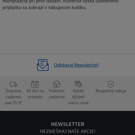
manipulácia pri jeho dodaní. Konečná výška uvedeného
príplatku sa zobrazí v nákupnom košíku.
Odoberaj Newsletter!
Doprava
30 dní na
Vrátenie
Každý
Bezpečný nákup
zadarmo
vrátenie
zadarmo
týždeň
nad 70 €¹
niečo nové
NEWSLETTER
NEZMEŠKAJ NAŠE AKCIE!