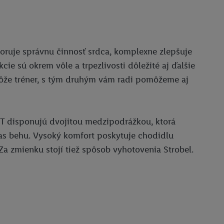
poruje správnu činnosť srdca, komplexne zlepšuje
cie sú okrem vôle a trpezlivosti dôležité aj ďalšie
ôže tréner, s tým druhým vám radi pomôžeme aj
IT disponujú dvojitou medzipodrážkou, ktorá
as behu. Vysoký komfort poskytuje chodidlu
Za zmienku stojí tiež spôsob vyhotovenia Strobel.