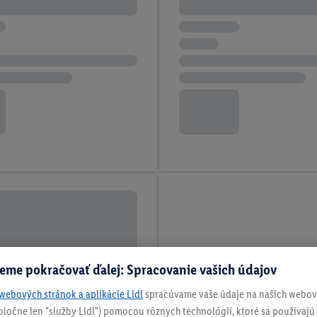
eme pokračovať ďalej: Spracovanie vašich údajov
webových stránok a aplikácie Lidl
spracúvame vaše údaje na našich webový
spoločne len "služby Lidl") pomocou rôznych technológií, ktoré sa používajú