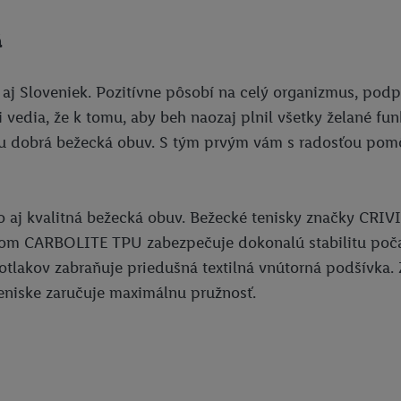
ov
.
Imprint nájdete tu.
á
aj Sloveniek. Pozitívne pôsobí na celý organizmus, pod
vedia, že k tomu, aby beh naozaj plnil všetky želané funk
hou dobrá bežecká obuv. S tým prvým vám s radosťou pom
aj kvalitná bežecká obuv. Bežecké tenisky značky CRIV
iálom CARBOLITE TPU zabezpečuje dokonalú stabilitu poč
otlakov zabraňuje priedušná textilná vnútorná podšívka. 
teniske zaručuje maximálnu pružnosť.