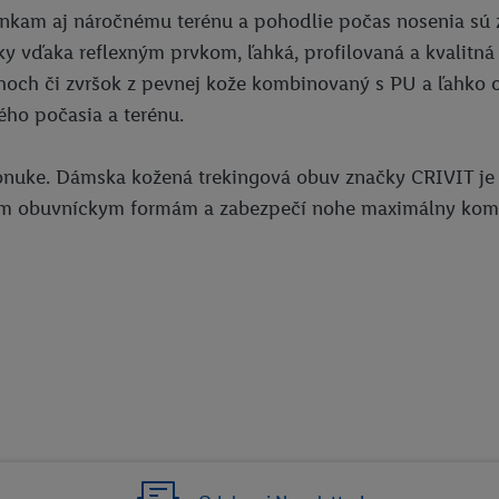
kam aj náročnému terénu a pohodlie počas nosenia sú zá
nky vďaka reflexným prvkom, ľahká, profilovaná a kvalit
hoch či zvršok z pevnej kože kombinovaný s PU a ľahko oš
ho počasia a terénu.
nuke. Dámska kožená trekingová obuv značky CRIVIT je i
m obuvníckym formám a zabezpečí nohe maximálny komfor