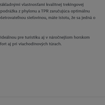
kladnými vlastnosťami kvalitnej trekingovej
ná podrážka z phylonu a TPR zaručujúca optimálnu
etrovateľnou sieťovinou, máte istotu, že sa jedná o
deálnou pre turistiku aj v náročnejšom horskom
t aj pri viachodinových túrach.