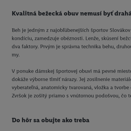
ochrany osobných údaj
Kvalitná bežecká obuv nemusí byť drah
Beh je jedným z najobľúbenejších športov Slovákov 
kondíciu, zamedzuje obéznosti. Lenže, skúsení bežci 
dva faktory. Prvým je správna technika behu, dru
my.
V ponuke dámskej športovej obuvi má pevné miesto 
dokáže výborne tlmiť nárazy. Jej zosilnenie mater
vyberateľná, anatomicky tvarovaná, vložka a tvorbe 
Zvršok je zošitý priamo s vnútornou podošvou, čo 
Do hôr sa obujte ako treba