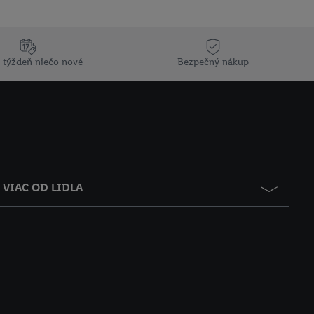
 týždeň niečo nové
Bezpečný nákup
VIAC OD LIDLA