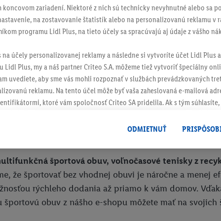
 koncovom zariadení. Niektoré z nich sú technicky nevyhnutné alebo sa po
stavenie, na zostavovanie štatistík alebo na personalizovanú reklamu v rá
níkom programu Lidl Plus, na tieto účely sa spracúvajú aj údaje z vášho n
s na účely personalizovanej reklamy a následne si vytvoríte účet Lidl Plus a
 Lidl Plus, my a náš partner Criteo S.A. môžeme tiež vytvoriť špeciálny onli
tam uvediete, aby sme vás mohli rozpoznať v službách prevádzkovaných tre
izovanú reklamu. Na tento účel môže byť vaša zaheslovaná e-mailová adre
entifikátormi, ktoré vám spoločnosť Criteo SA pridelila. Ak s tým súhlasíte, 
klamy na produkty, o ktoré ste prejavili záujem (napr. vložením produktu do
14 / 14
le nie jeho zakúpením), sa môžu zobrazovať aj na rôznych zariadeniach a 
ODMIETNUŤ
PRISPÔSOB
 možno priradiť niekoľko koncových zariadení alebo používanie viacerých 
hovanej e-mailovej adresy a prípadne ďalších identifikátorov/identifikáto
multifunkčná športová obuv, voľnočasové tenisky z rec
ispozícii.
žete povoliť jednotlivé účely a nájsť ďalšie informácie o podmienkach sp
eme, že športovať bez vhodnej obuvi je náročne a menej e
ožnosťou rýchleho dodania až priamo k vám domov. Vďaka
Odmietnuť
" môžete povoliť iba používanie potrebných technológií. Kliknut
u športovú obuv z nášho e-shopu môžete mať na svojich 
acúvaním na všetky vyššie uvedené účely. Ďalšie informácie vrátane inform
ašom práve kedykoľvek odvolať súhlas s účinnosťou do budúcnosti nájdet