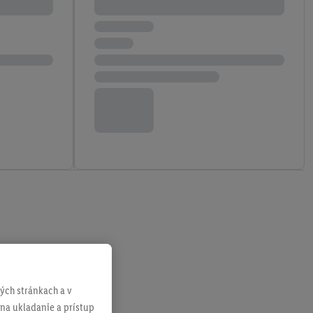
ch stránkach a v
 na ukladanie a prístup