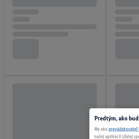
Predtým, ako bud
My ako
prevádzkovateľ 
našej aplikácii (ďalej 