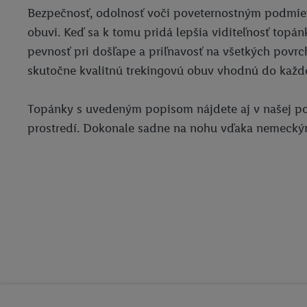
Bezpečnosť, odolnosť voči poveternostným podmien
obuvi. Keď sa k tomu pridá lepšia viditeľnosť topá
pevnosť pri došľape a priľnavosť na všetkých povrc
skutočne kvalitnú trekingovú obuv vhodnú do každé
Topánky s uvedeným popisom nájdete aj v našej po
prostredí. Dokonale sadne na nohu vďaka nemecký