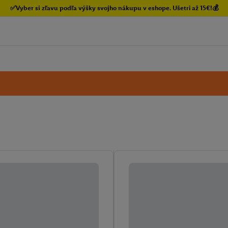
✅Vyber si zľavu podľa výšky svojho nákupu v eshope. Ušetri až 15€!💰