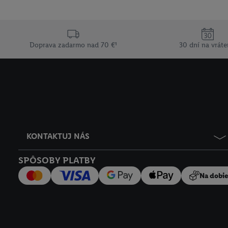
Doprava zadarmo nad 70 €¹
30 dní na vráte
KONTAKTUJ NÁS
SPÔSOBY PLATBY
Na dobi