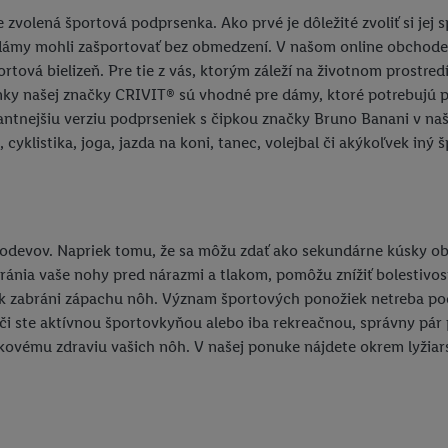
volená športová podprsenka. Ako prvé je dôležité zvoliť si jej sp
 si dámy mohli zašportovať bez obmedzení. V našom online obch
rtová bielizeň. Pre tie z vás, ktorým záleží na životnom prostr
nky našej značky CRIVIT® sú vhodné pre dámy, ktoré potrebujú 
ntnejšiu verziu podprseniek s čipkou značky Bruno Banani v naš
yklistika, joga, jazda na koni, tanec, volejbal či akýkoľvek iný 
devov. Napriek tomu, že sa môžu zdať ako sekundárne kúsky oble
ánia vaše nohy pred nárazmi a tlakom, pomôžu znížiť bolestivosť
k zabráni zápachu nôh. Význam športových ponožiek netreba podc
, či ste aktívnou športovkyňou alebo iba rekreačnou, správny p
lkovému zdraviu vašich nôh. V našej ponuke nájdete okrem lyžiar