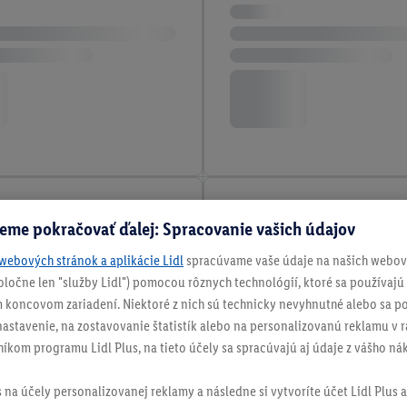
eme pokračovať ďalej: Spracovanie vašich údajov
webových stránok a aplikácie Lidl
spracúvame vaše údaje na našich webový
spoločne len "služby Lidl") pomocou rôznych technológií, ktoré sa používajú
 koncovom zariadení. Niektoré z nich sú technicky nevyhnutné alebo sa po
stavenie, na zostavovanie štatistík alebo na personalizovanú reklamu v rá
níkom programu Lidl Plus, na tieto účely sa spracúvajú aj údaje z vášho n
s na účely personalizovanej reklamy a následne si vytvoríte účet Lidl Plus a