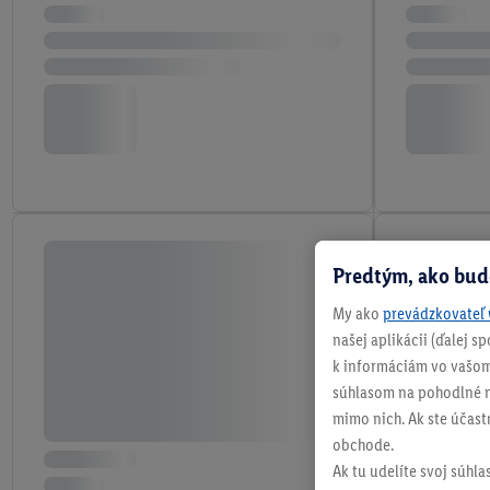
Predtým, ako bud
My ako
prevádzkovateľ 
našej aplikácii (ďalej 
k informáciám vo vašom
súhlasom na pohodlné na
mimo nich. Ak ste účast
obchode.
Ak tu udelíte svoj súhla