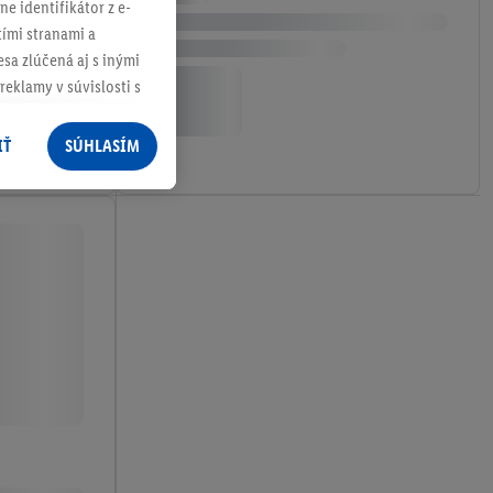
ne identifikátor z e-
tími stranami a
sa zlúčená aj s inými
reklamy v súvislosti s
 nákupného košíka v
v rôznych službách
IŤ
SÚHLASÍM
služieb spoločnosti
rov, ktoré má
racúvania osobných
ím na "
Súhlasím
"
ácií o dobe
e v našich
zásadách