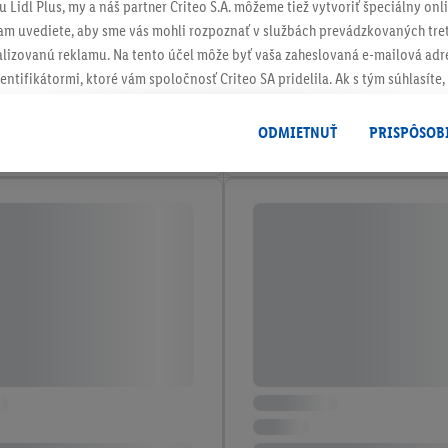
 Lidl Plus, my a náš partner Criteo S.A. môžeme tiež vytvoriť špeciálny onli
tam uvediete, aby sme vás mohli rozpoznať v službách prevádzkovaných tre
izovanú reklamu. Na tento účel môže byť vaša zaheslovaná e-mailová adre
entifikátormi, ktoré vám spoločnosť Criteo SA pridelila. Ak s tým súhlasíte, 
klamy na produkty, o ktoré ste prejavili záujem (napr. vložením produktu do
le nie jeho zakúpením), sa môžu zobrazovať aj na rôznych zariadeniach a 
ODMIETNUŤ
PRISPÔSOB
 možno priradiť niekoľko koncových zariadení alebo používanie viacerých 
hovanej e-mailovej adresy a prípadne ďalších identifikátorov/identifikáto
ispozícii.
žete povoliť jednotlivé účely a nájsť ďalšie informácie o podmienkach sp
Odmietnuť
" môžete povoliť iba používanie potrebných technológií. Kliknut
acúvaním na všetky vyššie uvedené účely. Ďalšie informácie vrátane inform
ašom práve kedykoľvek odvolať súhlas s účinnosťou do budúcnosti nájdet
ov
.
Imprint nájdete tu.