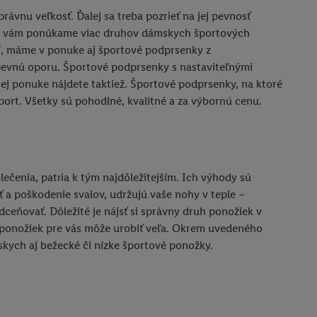
rávnu veľkosť. Ďalej sa treba pozrieť na jej pevnosť
ode vám ponúkame viac druhov dámskych športových
edí, máme v ponuke aj športové podprsenky z
pevnú oporu. Športové podprsenky s nastaviteľnými
ej ponuke nájdete taktiež. Športové podprsenky, na ktoré
šport. Všetky sú pohodlné, kvalitné a za výbornú cenu.
čenia, patria k tým najdôležitejším. Ich výhody sú
 a poškodenie svalov, udržujú vaše nohy v teple –
eňovať. Dôležité je nájsť si správny druh ponožiek v
ár ponožiek pre vás môže urobiť veľa. Okrem uvedeného
skych aj bežecké či nízke športové ponožky.