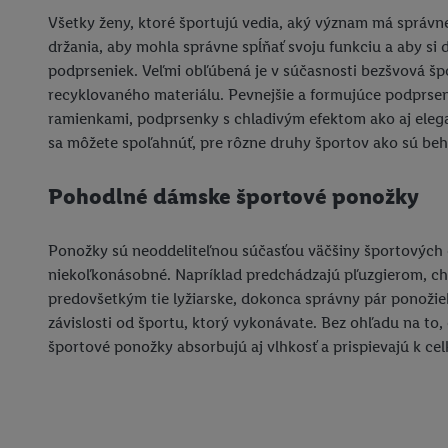
Všetky ženy, ktoré športujú vedia, aký význam má správne z
držania, aby mohla správne spĺňať svoju funkciu a aby
podprseniek. Veľmi obľúbená je v súčasnosti bezšvová špo
recyklovaného materiálu. Pevnejšie a formujúce podprse
ramienkami, podprsenky s chladivým efektom ako aj elega
sa môžete spoľahnúť, pre rôzne druhy športov ako sú beh, c
Pohodlné dámske športové ponožky
Ponožky sú neoddeliteľnou súčasťou väčšiny športových o
niekoľkonásobné. Napríklad predchádzajú pľuzgierom, chr
predovšetkým tie lyžiarske, dokonca správny pár ponožie
závislosti od športu, ktorý vykonávate. Bez ohľadu na to
športové ponožky absorbujú aj vlhkosť a prispievajú k ce