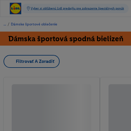
/
Dámske športové oblečenie
Dámska športová spodná bielizeň
Filtrovať A Zoradiť