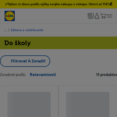
✅Vyber si zľavu podľa výšky svojho nákupu v eshope. Ušetri až 15€!💰
/
Zábava a vzdelávanie
Do školy
Filtrovať A Zoradiť
Zoradené podľa:
Relevantnosti
15 produktov