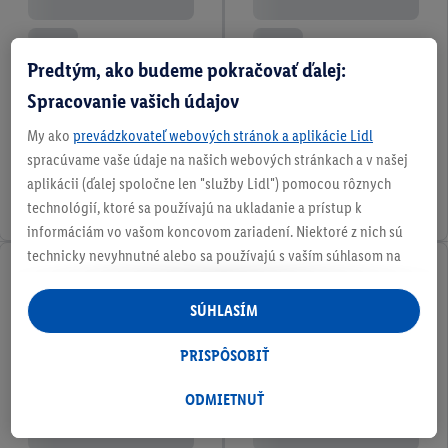
Predtým, ako budeme pokračovať ďalej:
Spracovanie vašich údajov
My ako
prevádzkovateľ webových stránok a aplikácie Lidl
spracúvame vaše údaje na našich webových stránkach a v našej
aplikácii (ďalej spoločne len "služby Lidl") pomocou rôznych
technológií, ktoré sa používajú na ukladanie a prístup k
informáciám vo vašom koncovom zariadení. Niektoré z nich sú
technicky nevyhnutné alebo sa používajú s vaším súhlasom na
pohodlné nastavenie, na zostavovanie štatistík alebo na
personalizovanú reklamu v rámci služieb Lidl aj mimo nich. Ak
SÚHLASÍM
ste účastníkom programu Lidl Plus, na tieto účely sa spracúvajú
aj údaje z vášho nákupného správania v obchode.
PRISPÔSOBIŤ
Ak tu udelíte svoj súhlas na účely personalizovanej reklamy a
následne si vytvoríte účet Lidl Plus alebo sa prihlásite do svojho
ODMIETNUŤ
existujúceho účtu Lidl Plus, my a náš partner Criteo S.A. môžeme
tiež vytvoriť špeciálny online identifikátor z e-mailovej adresy,