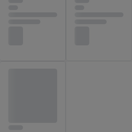
Kliknutím na možnosť "
Odmietnuť
" môžete povoliť iba
používanie potrebných technológií. Kliknutím na "
Súhlasím
"
vyjadríte súhlas so spracúvaním na všetky vyššie uvedené účely.
Ďalšie informácie vrátane informácií o dobe uchovávania
údajov a Vašom práve kedykoľvek odvolať súhlas s účinnosťou
do budúcnosti nájdete v našich
zásadách ochrany osobných
údajov
.
Imprint nájdete tu.