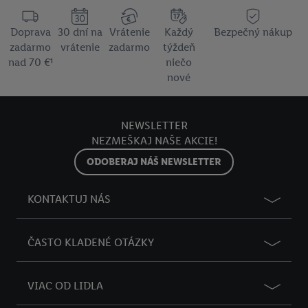
Doprava
30 dní na
Vrátenie
Každý
Bezpečný nákup
zadarmo
vrátenie
zadarmo
týždeň
nad 70 €¹
niečo
nové
NEWSLETTER
NEZMEŠKAJ NAŠE AKCIE!
ODOBERAJ NÁŠ NEWSLETTER
KONTAKTUJ NÁS
ČASTO KLADENÉ OTÁZKY
VIAC OD LIDLA