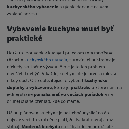
kuchynského vybavenia
a rýchle dodanie na vami
zvolenú adresu.
Vybavenie kuchyne musí byť
praktické
Udržať si poriadok v kuchyni pri celom tom množstve
rôzneho
kuchynského náradia
, surovín, či prístrojov je
niekedy skutočne výzvou. A nie je to len problém
menších kuchýň. V každej kuchyni nie je predsa miesta
nikdy dosť. O to dôležitejšie je vyberať
kuchynské
doplnky
a
vybavenie
, ktoré je
praktické
a ktoré nám na
jednej strane
pomáha mať vo veciach poriadok
a na
druhej strane prehľad, kde čo máme.
Už pri plánovaní kuchyne je potrebné myslieť na čo
najviac vecí. Tu skutočne platí, že dvakrát meraj a raz
strihaj.
Moderná kuchyňa
musí byť nielen pekná, ale