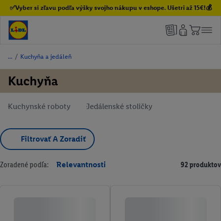
✅Vyber si zľavu podľa výšky svojho nákupu v eshope. Ušetri až 15€!💰
/
Kuchyňa a jedáleň
Kuchyňa
Kuchynské roboty
Jedálenské stoličky
Filtrovať A Zoradiť
Zoradené podľa:
Relevantnosti
92 produktov