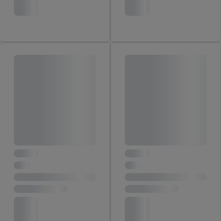
rôznych zariadeniach a v rôznych službách spoločnosti Lidl ak
vám možno priradiť niekoľko koncových zariadení alebo
používanie viacerých služieb spoločnosti Lidl, pomocou vašej
hashovanej e-mailovej adresy a prípadne ďalších
identifikátorov/identifikátorov, ktoré má spoločnosť Criteo SA k
dispozícii.
V časti "
Prispôsobiť
" môžete povoliť jednotlivé účely a nájsť
ďalšie informácie o podmienkach spracúvania osobných
údajov.
Kliknutím na možnosť "
Odmietnuť
" môžete povoliť iba
používanie potrebných technológií. Kliknutím na "
Súhlasím
"
vyjadríte súhlas so spracúvaním na všetky vyššie uvedené účely.
Ďalšie informácie vrátane informácií o dobe uchovávania
údajov a Vašom práve kedykoľvek odvolať súhlas s účinnosťou
do budúcnosti nájdete v našich
zásadách ochrany osobných
údajov
.
Imprint nájdete tu.