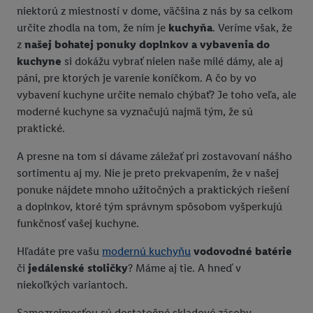
niektorú z miestností v dome, väčšina z nás by sa celkom
určite zhodla na tom, že ním je
kuchyňa
. Veríme však, že
z
našej bohatej ponuky doplnkov a vybavenia do
kuchyne
si dokážu vybrať nielen naše milé dámy, ale aj
páni, pre ktorých je varenie koníčkom. A čo by vo
vybavení kuchyne určite nemalo chýbať? Je toho veľa, ale
moderné kuchyne sa vyznačujú najmä tým, že sú
praktické.
A presne na tom si dávame záležať pri zostavovaní nášho
sortimentu aj my. Nie je preto prekvapením, že v našej
ponuke nájdete mnoho užitočných a praktických riešení
a doplnkov, ktoré tým správnym spôsobom vyšperkujú
funkčnosť vašej kuchyne.
Hľadáte pre vašu
modernú kuchyňu
vodovodné batérie
či
jedálenské stoličky
? Máme aj tie. A hneď v
niekoľkých variantoch.
Samozrejmosťou sú dostatočné skladové zásoby