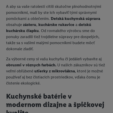
A aby sa vaše ratolesti cítili skutočne plnohodnotnými
pomocníkmi, mali by ste ich vybaviť tými správnymi
pomôckami a oblečením.
Detská kuchynská súprava
obsahuje
zásteru
,
kuchárske rukavice
a
detskú
kuchársku čiapku
. Od rovnakého výrobcu sme do
ponuky zaradili tiež trojdielne súpravy pre dospelých,
takže sa s vašimi malými pomocníkmi budete môcť
dokonale zladiť.
Za výborné ceny si vašu kuchyňu či jedáleň vybavíte aj
obrusmi v rôznych farbách.
U našich zákazníkov sú tiež
veľmi obľúbené
utierky z mikrovlákna
, ktoré je možné
používať aj bez čistiacich prostriedkov, vďaka čomu je
čistenie ekologické.
Kuchynské batérie v
modernom dizajne a špičkovej
kvalite