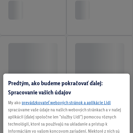
Predtým, ako budeme pokračovať ďalej:
Spracovanie vašich údajov
My ako
prevádzkovateľ webových stránok a aplikácie Lidl
spracúvame vaše údaje na našich webových stránkach a v našej
aplikácii (ďalej spoločne len "služby Lidl") pomocou rôznych
technológií, ktoré sa používajú na ukladanie a prístup k
informáciám vo vašom koncovom zariadení. Niektoré z nich sú